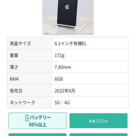
液晶サイズ
6.1インチ有機EL
重量
172g
薄さ
7.80mm
RAM
6GB
発売日
2022年9月
ネットワーク
5G・4G
バッテリー
 512
容量
GB
95％以上