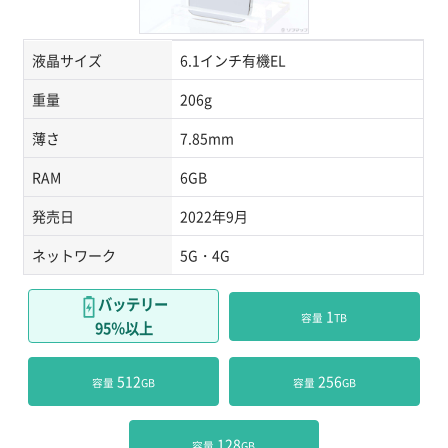
液晶サイズ
6.1インチ有機EL
重量
206g
薄さ
7.85mm
RAM
6GB
発売日
2022年9月
ネットワーク
5G・4G
バッテリー
 1
容量
TB
95％以上
 512
 256
容量
GB
容量
GB
 128
容量
GB