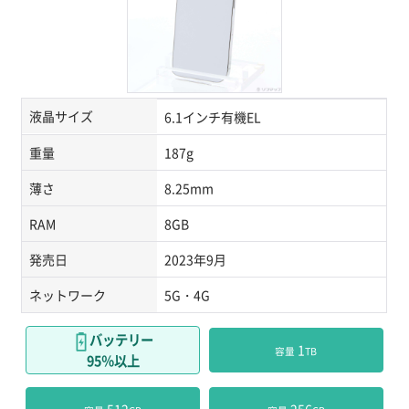
液晶サイズ
6.1インチ有機EL
重量
187g
薄さ
8.25mm
RAM
8GB
発売日
2023年9月
ネットワーク
5G・4G
バッテリー
 1
容量
TB
95％以上