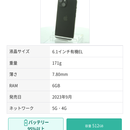
液晶サイズ
6.1インチ有機EL
重量
171g
薄さ
7.80mm
RAM
6GB
発売日
2023年9月
ネットワーク
5G・4G
バッテリー
 512
容量
GB
95％以上