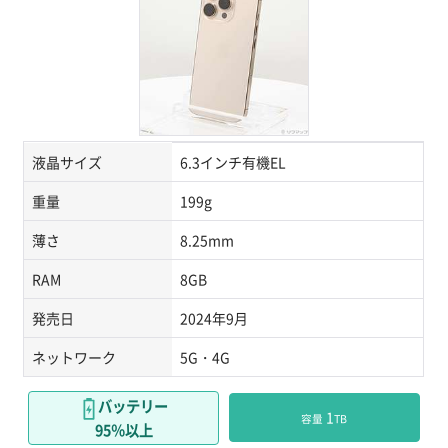
液晶サイズ
6.3インチ有機EL
重量
199g
薄さ
8.25mm
RAM
8GB
発売日
2024年9月
ネットワーク
5G・4G
バッテリー
 1
容量
TB
95％以上