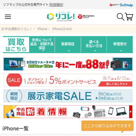
ソフマップの公式中古専門サイト
[
利用規約
]
中古通販のリコレ！
iPhone
iPhone12 mini
併売について
選べる
返品・初期不良
長期保証
修理受付
支払い方法
保証
ここから絞り込みができます
iPhone一覧