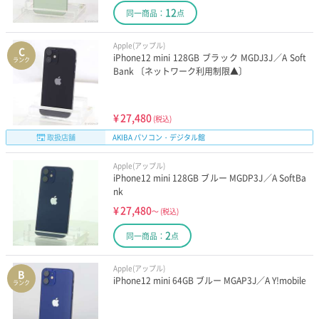
12
同一商品：
点
Apple(アップル)
C
iPhone12 mini 128GB ブラック MGDJ3J／A Soft
ランク
Bank 〔ネットワーク利用制限▲〕
¥
27,480
(税込)
取扱店舗
AKIBA パソコン・デジタル館
Apple(アップル)
iPhone12 mini 128GB ブルー MGDP3J／A SoftBa
nk
¥
27,480
～
(税込)
2
同一商品：
点
Apple(アップル)
B
iPhone12 mini 64GB ブルー MGAP3J／A Y!mobile
ランク