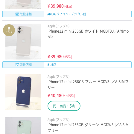
¥
39,980
(税込)
取扱店舗
AKIBA パソコン・デジタル館
Apple(アップル)
B
iPhone12 mini 256GB ホワイト MGDT3J／A Y!mo
ランク
bile
¥
39,980
(税込)
取扱店舗
池袋店
Apple(アップル)
iPhone12 mini 256GB ブルー MGDV3J／A SIMフ
リー
¥
40,480
～
(税込)
5
同一商品：
点
Apple(アップル)
iPhone12 mini 256GB グリーン MGDW3J／A SIM
フリー