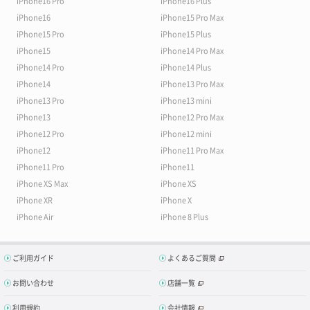
iPhone16 Pro
iPhone16 Plus
iPhone16
iPhone15 Pro Max
iPhone15 Pro
iPhone15 Plus
iPhone15
iPhone14 Pro Max
iPhone14 Pro
iPhone14 Plus
iPhone14
iPhone13 Pro Max
iPhone13 Pro
iPhone13 mini
iPhone13
iPhone12 Pro Max
iPhone12 Pro
iPhone12 mini
iPhone12
iPhone11 Pro Max
iPhone11 Pro
iPhone11
iPhone XS Max
iPhone XS
iPhone XR
iPhone X
iPhone Air
iPhone 8 Plus
ご利用ガイド
よくあるご質問
お問い合わせ
店舗一覧
利用規約
会社情報