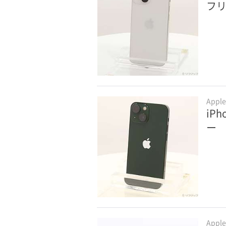
フ
Appl
iPh
ー
Appl