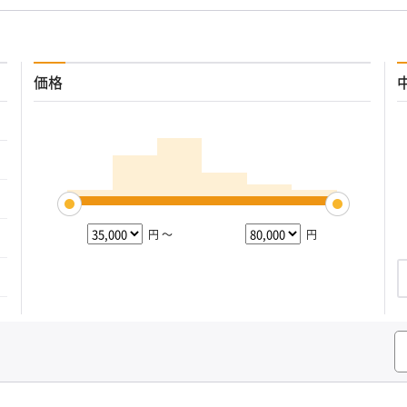
価格
円 ～
円