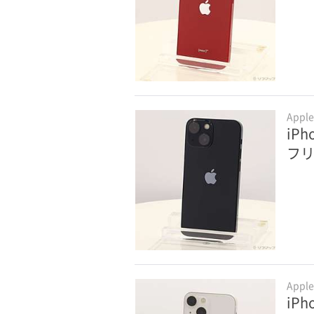
Appl
iPh
フ
Appl
iPh