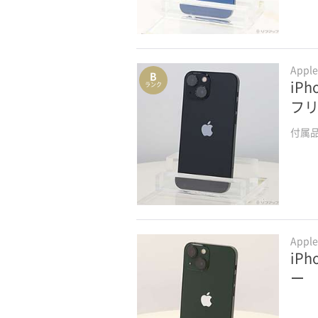
Appl
B
iPh
ランク
フ
付属
Appl
iPh
ー