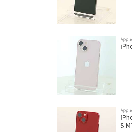
Appl
iPh
Appl
iPh
SI