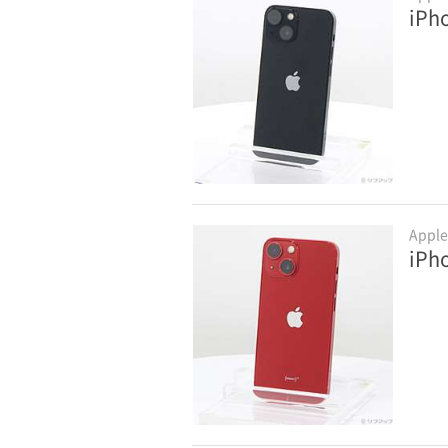
iPh
Appl
iP