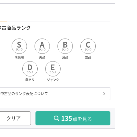
中古商品ランク
S
A
B
C
ランク
ランク
ランク
ランク
未使用
美品
良品
並品
D
E
ランク
ランク
難あり
ジャンク
中古品のランク表記について
135
クリア
点を見る