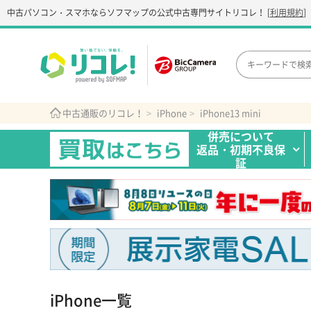
中古パソコン・スマホなら
ソフマップの公式中古専門サイト
リコレ！
[
利用規約
]
中古通販のリコレ！
iPhone
iPhone13 mini
併売について
返品・初期不良保
証
iPhone一覧