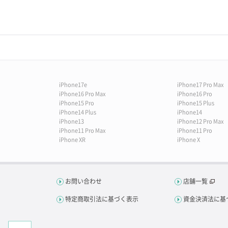
iPhone17e
iPhone17 Pro Max
iPhone16 Pro Max
iPhone16 Pro
iPhone15 Pro
iPhone15 Plus
iPhone14 Plus
iPhone14
iPhone13
iPhone12 Pro Max
iPhone11 Pro Max
iPhone11 Pro
iPhone XR
iPhone X
お問い合わせ
店舗一覧
特定商取引法に基づく表示
資金決済法に基