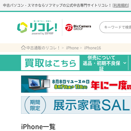
中古パソコン・スマホなら
ソフマップの公式中古専門サイト
リコレ！
[
利用規約
]
中古通販のリコレ！
iPhone
iPhone16
併売について
返品・初期不良保
証
iPhone一覧