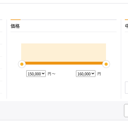
価格
円 ～
円