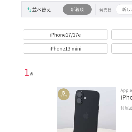
並べ替え
新着順
新し
発売日
iPhone17/17e
iPhone13 mini
1
点
Appl
B
iPh
ランク
付属