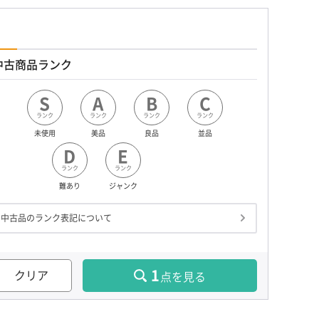
中古商品ランク
S
A
B
C
ランク
ランク
ランク
ランク
未使用
美品
良品
並品
D
E
ランク
ランク
難あり
ジャンク
中古品のランク表記について
1
クリア
点を見る