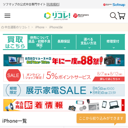
ソフマップの公式中古専門サイト
[
利用規約
]
中古通販のリコレ！
iPhone
iPhone16e
併売について
選べる
返品・初期不良
長期保証
修理受付
支払い方法
保証
ここから絞り込みができます
iPhone一覧