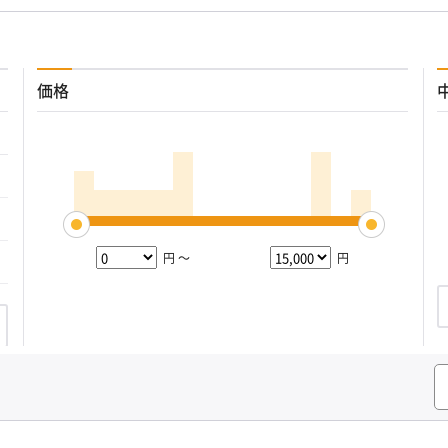
価格
円 ～
円