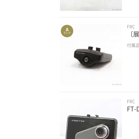
FRC
A
〔展
ランク
付属
FRC
FT