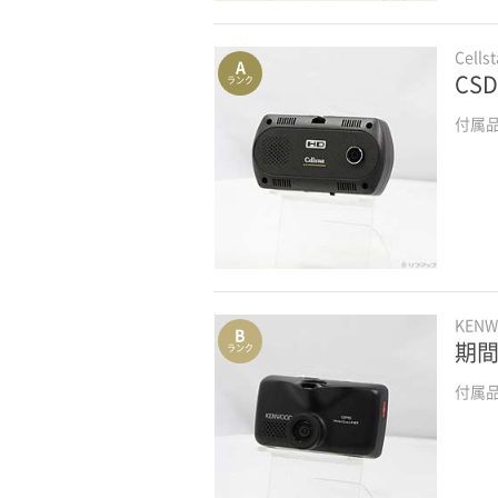
Cellst
A
CSD
ランク
付属
KEN
B
期間
ランク
付属