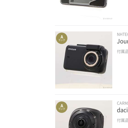
NHTE
A
Jou
ランク
付属
CAR
A
dac
ランク
付属