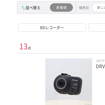
並べ替え
新着順
新し
発売日
BDレコーダー
13
点
JVC
DRV