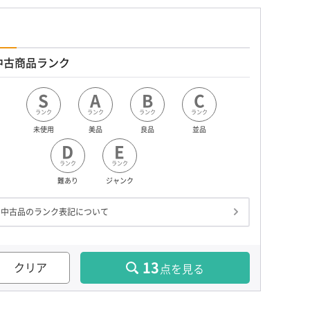
中古商品ランク
S
A
B
C
ランク
ランク
ランク
ランク
未使用
美品
良品
並品
D
E
ランク
ランク
難あり
ジャンク
中古品のランク表記について
13
クリア
点を見る