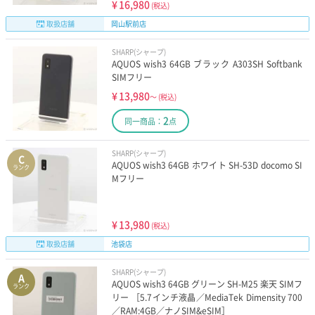
¥
16,980
(税込)
取扱店舗
岡山駅前店
SHARP(シャープ)
AQUOS wish3 64GB ブラック A303SH Softbank
SIMフリー
¥
13,980
～
(税込)
2
同一商品：
点
SHARP(シャープ)
C
AQUOS wish3 64GB ホワイト SH-53D docomo SI
ランク
Mフリー
¥
13,980
(税込)
取扱店舗
池袋店
SHARP(シャープ)
A
AQUOS wish3 64GB グリーン SH-M25 楽天 SIMフ
ランク
リー ［5.7インチ液晶／MediaTek Dimensity 700
／RAM:4GB／ナノSIM&eSIM］