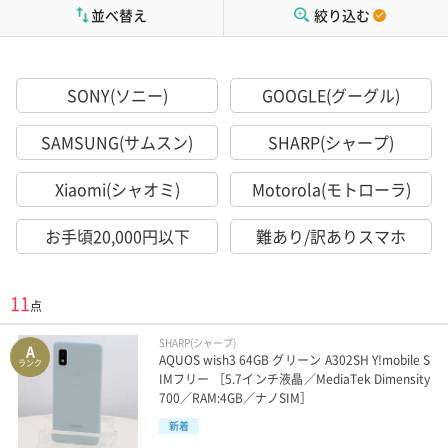
並べ替え
絞り込む
SONY(ソニー)
GOOGLE(グーグル)
SAMSUNG(サムスン)
SHARP(シャープ)
Xiaomi(シャオミ)
Motorola(モトローラ)
お手頃20,000円以下
難あり/訳ありスマホ
11
点
SHARP(シャープ)
A
AQUOS wish3 64GB グリーン A302SH Y!mobile S
ランク
IMフリー ［5.7インチ液晶／MediaTek Dimensity
700／RAM:4GB／ナノSIM］
新着