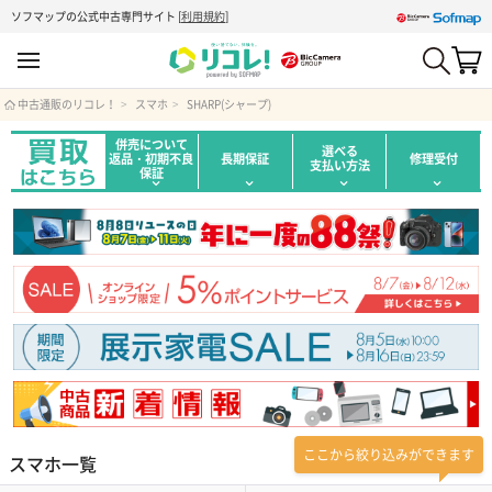
ソフマップの公式中古専門サイト
[
利用規約
]
中古通販のリコレ！
スマホ
SHARP(シャープ)
併売について
選べる
返品・初期不良
長期保証
修理受付
支払い方法
保証
ここから絞り込みができます
スマホ一覧