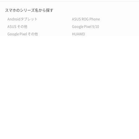
スマホのシリーズ名から探す
Androidタブレット
ASUS ROG Phone
ASUS その他
Google Pixel 9/10
Google Pixel その他
HUAWEI
Leica Leitz（ライツ）Phone
Motorola
OPPO Reno/A/その他
Rakuten
SAMSUNG Galaxy A
SAMSUNG Galaxy S
SAMSUNG Galaxy Z
SAMSUNG Galaxy その他
SHARP AQUOS
SHARP その他
SHARP シンプルスマホ
SONY Xperia 1/5/8/10
SONY Xperia その他
Xiaomi Redmi Note
Xiaomi Redmi その他
その他 Android スマホ
その他android
スマホのメーカーから探す
ASUS(エイスース)
HUAWEI(ファーウェイ)
KYOCERA(京セラ)
LG(エルジー)
SONY(ソニー)
motorora(モトローラ)