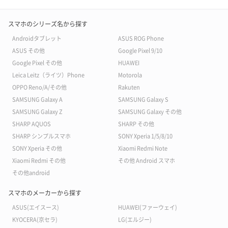
スマホのシリーズ名から探す
Androidタブレット
ASUS ROG Phone
ASUS その他
Google Pixel 9/10
Google Pixel その他
HUAWEI
Leica Leitz（ライツ）Phone
Motorola
OPPO Reno/A/その他
Rakuten
SAMSUNG Galaxy A
SAMSUNG Galaxy S
SAMSUNG Galaxy Z
SAMSUNG Galaxy その他
SHARP AQUOS
SHARP その他
SHARP シンプルスマホ
SONY Xperia 1/5/8/10
SONY Xperia その他
Xiaomi Redmi Note
Xiaomi Redmi その他
その他 Android スマホ
その他android
スマホのメーカーから探す
ASUS(エイスース)
HUAWEI(ファーウェイ)
KYOCERA(京セラ)
LG(エルジー)