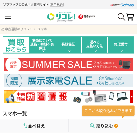
ソフマップの公式中古専門サイト
[
利用規約
]
中古通販のリコレ！
スマホ
併売について
選べる
返品・初期不良
長期保証
修理受付
支払い方法
保証
ここから絞り込みができます
スマホ一覧
並べ替え
絞り込む