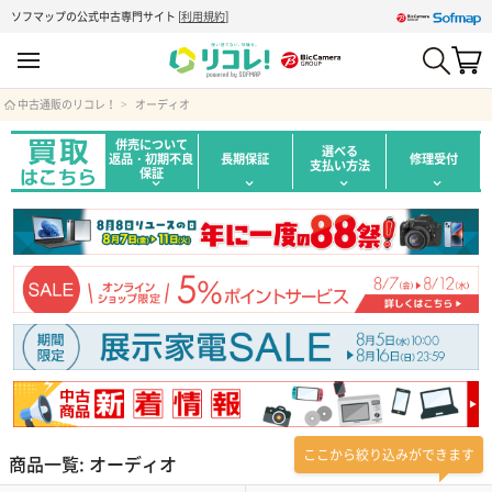
ソフマップの公式中古専門サイト
[
利用規約
]
中古通販のリコレ！
オーディオ
併売について
選べる
返品・初期不良
長期保証
修理受付
支払い方法
保証
ここから絞り込みができます
商品一覧: オーディオ