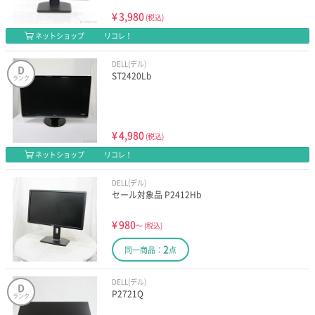
¥
3,980
(税込)
ネットショップ
リコレ！
DELL(デル)
D
ST2420Lb
ランク
¥
4,980
(税込)
ネットショップ
リコレ！
DELL(デル)
セール対象品 P2412Hb
¥
980
～
(税込)
2
同一商品：
点
DELL(デル)
D
P2721Q
ランク