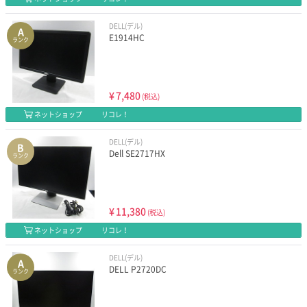
DELL(デル)
A
E1914HC
ランク
¥
7,480
(税込)
ネットショップ
リコレ！
DELL(デル)
B
Dell SE2717HX
ランク
¥
11,380
(税込)
ネットショップ
リコレ！
DELL(デル)
A
DELL P2720DC
ランク