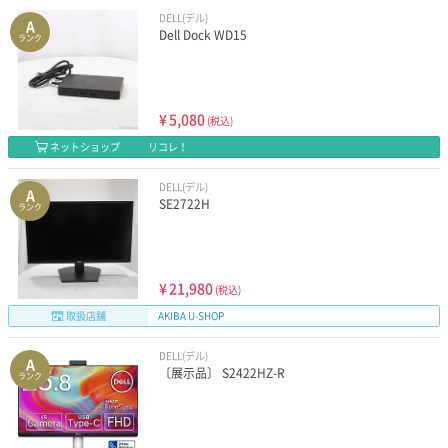
DELL(デル)
A
Dell Dock WD15
ランク
¥
5,080
(税込)
ネットショップ
リコレ！
DELL(デル)
A
SE2722H
ランク
¥
21,980
(税込)
取扱店舗
AKIBA U-SHOP
DELL(デル)
A
〔展示品〕 S2422HZ-R
ランク