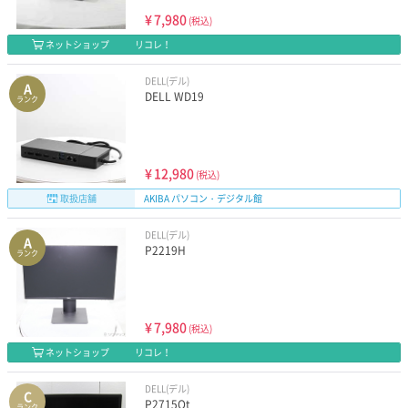
¥
7,980
(税込)
ネットショップ
リコレ！
DELL(デル)
A
DELL WD19
ランク
¥
12,980
(税込)
取扱店舗
AKIBA パソコン・デジタル館
DELL(デル)
A
P2219H
ランク
¥
7,980
(税込)
ネットショップ
リコレ！
DELL(デル)
C
P2715Qt
ランク