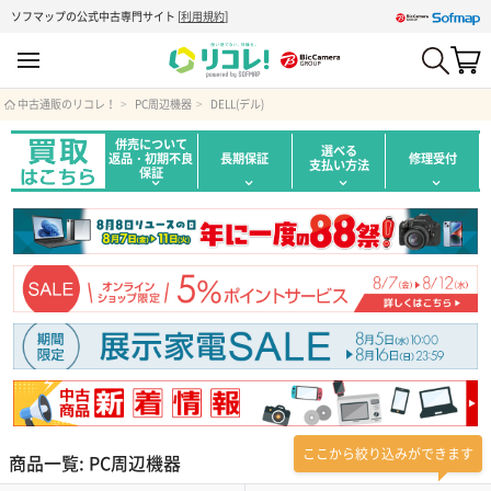
ソフマップの公式中古専門サイト
[
利用規約
]
中古通販のリコレ！
PC周辺機器
DELL(デル)
併売について
選べる
返品・初期不良
長期保証
修理受付
支払い方法
保証
ここから絞り込みができます
商品一覧: PC周辺機器