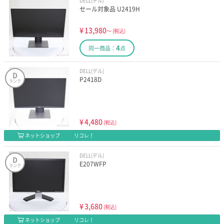
DELL(デル)
セール対象品 U2419H
¥
13,980
～
(税込)
4
同一商品：
点
DELL(デル)
D
P2418D
ランク
¥
4,480
(税込)
ネットショップ
リコレ！
DELL(デル)
D
E207WFP
ランク
¥
3,680
(税込)
ネットショップ
リコレ！