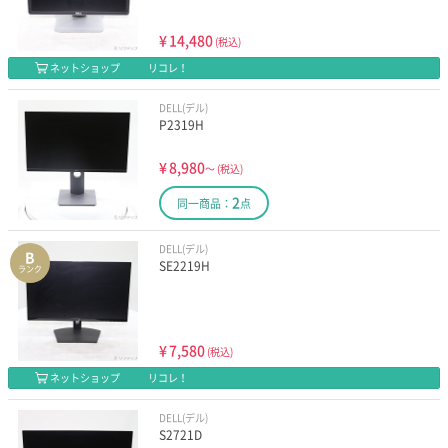
¥
14,480
(税込)
ネットショップ
リコレ！
DELL(デル)
P2319H
¥
8,980
～
(税込)
2
同一商品：
点
DELL(デル)
B
SE2219H
ランク
¥
7,580
(税込)
ネットショップ
リコレ！
DELL(デル)
S2721D