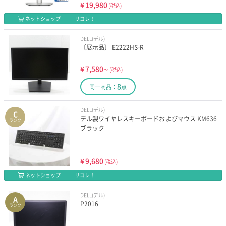
¥
19,980
(税込)
ネットショップ
リコレ！
DELL(デル)
〔展示品〕 E2222HS-R
¥
7,580
～
(税込)
8
同一商品：
点
DELL(デル)
C
デル製ワイヤレスキーボードおよびマウス KM636
ランク
ブラック
¥
9,680
(税込)
ネットショップ
リコレ！
DELL(デル)
A
P2016
ランク