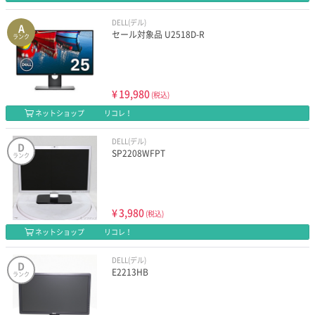
DELL(デル)
A
セール対象品 U2518D-R
ランク
¥
19,980
(税込)
ネットショップ
リコレ！
DELL(デル)
D
SP2208WFPT
ランク
¥
3,980
(税込)
ネットショップ
リコレ！
DELL(デル)
D
E2213HB
ランク