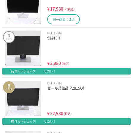
¥
17,980
～
(税込)
3
同一商品：
点
DELL(デル)
D
S2216H
ランク
¥
3,980
(税込)
ネットショップ
リコレ！
DELL(デル)
B
セール対象品 P2815Qf
ランク
¥
22,980
(税込)
ネットショップ
リコレ！