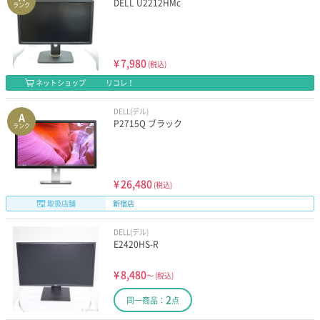
DELL U2212HMc
ランク
¥
7,980
(税込)
ネットショップ
リコレ！
DELL(デル)
A
P2715Q ブラック
ランク
¥
26,480
(税込)
取扱店舗
新宿店
DELL(デル)
E2420HS-R
¥
8,480
～
(税込)
2
同一商品：
点