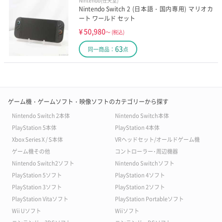
Nintendo(任天堂)
Nintendo Switch 2 (日本語・国内専用) マリオカ
ート ワールド セット
¥
50,980
～
(税込)
63
同一商品：
点
ゲーム機・ゲームソフト・映像ソフトのカテゴリーから探す
Nintendo Switch 2本体
Nintendo Switch本体
PlayStation 5本体
PlayStation 4本体
Xbox Series X / S本体
VRヘッドセット/オールドゲーム機
ゲーム機その他
コントローラー･周辺機器
Nintendo Switch2ソフト
Nintendo Switchソフト
PlayStation 5ソフト
PlayStation 4ソフト
PlayStation 3ソフト
PlayStation 2ソフト
PlayStation Vitaソフト
PlayStation Portableソフト
Wii Uソフト
Wiiソフト