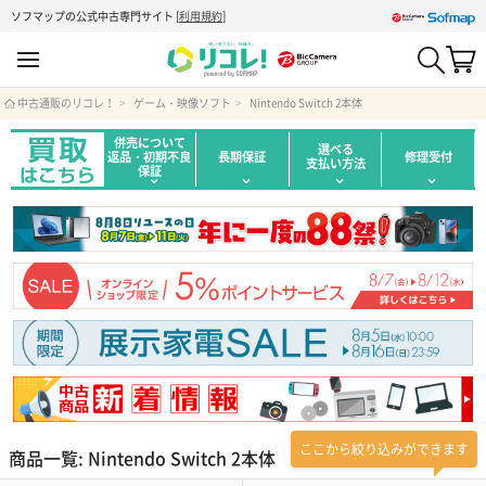
ソフマップの公式中古専門サイト
[
利用規約
]
中古通販のリコレ！
ゲーム・映像ソフト
Nintendo Switch 2本体
併売について
選べる
返品・初期不良
長期保証
修理受付
支払い方法
保証
ここから絞り込みができます
商品一覧: Nintendo Switch 2本体