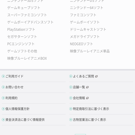
ニンテンドー3DSソフト
ニンテンドーDSソフト
ゲームキューブソフト
ニンテンドー64ソフト
スーパーファミコンソフト
ファミコンソフト
ゲームボーイアドバンスソフト
ゲームボーイソフト
PlayStationソフト
ドリームキャストソフト
セガサターンソフト
メガドライブソフト
PCエンジンソフト
NEOGEOソフト
ゲームソフトその他
映像ブルーレイアニメ単品
映像ブルーレイアニメBOX
ご利用ガイド
よくあるご質問
お問い合わせ
店舗一覧
利用規約
会社情報
個人情報保護方針
特定商取引法に基づく表示
資金決済法に基づく情報提供
古物営業法に基づく表示