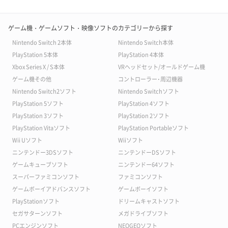
ゲーム機・ゲームソフト・映像ソフトのカテゴリーから探す
Nintendo Switch 2本体
Nintendo Switch本体
PlayStation 5本体
PlayStation 4本体
Xbox Series X / S本体
VRヘッドセット/オールドゲーム機
ゲーム機その他
コントローラー･周辺機器
Nintendo Switch2ソフト
Nintendo Switchソフト
PlayStation 5ソフト
PlayStation 4ソフト
PlayStation 3ソフト
PlayStation 2ソフト
PlayStation Vitaソフト
PlayStation Portableソフト
Wii Uソフト
Wiiソフト
ニンテンドー3DSソフト
ニンテンドーDSソフト
ゲームキューブソフト
ニンテンドー64ソフト
スーパーファミコンソフト
ファミコンソフト
ゲームボーイアドバンスソフト
ゲームボーイソフト
PlayStationソフト
ドリームキャストソフト
セガサターンソフト
メガドライブソフト
PCエンジンソフト
NEOGEOソフト