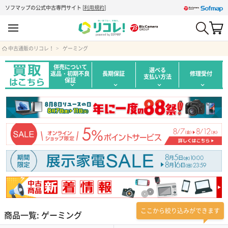
ソフマップの公式中古専門サイト
[
利用規約
]
中古通販のリコレ！
ゲーミング
併売について
選べる
返品・初期不良
長期保証
修理受付
支払い方法
保証
ここから絞り込みができます
商品一覧: ゲーミング