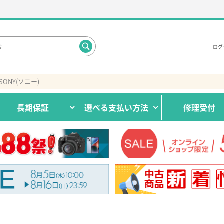
ログ
SONY(ソニー)
長期保証
選べる
支払い方法
修理受付