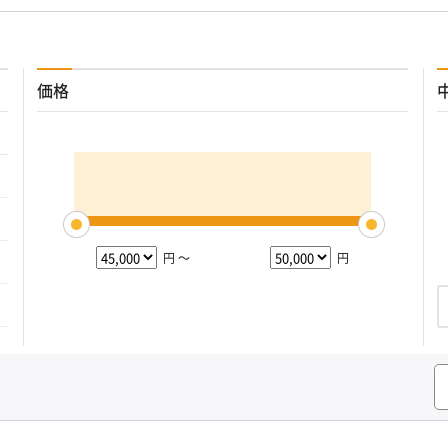
価格
円 ～
円