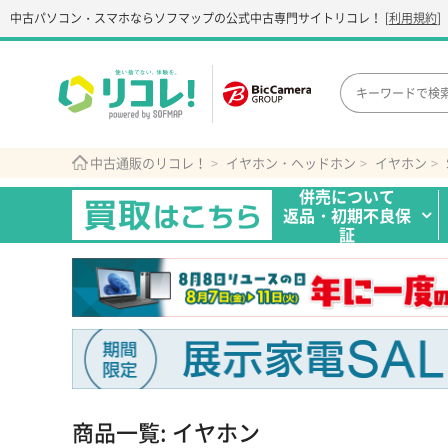
中古パソコン・スマホなら
ソフマップの公式中古専門サイト
リコレ！
[
利用規約
]
中古通販のリコレ！
イヤホン・ヘッドホン
イヤホン
併売について
返品・初期不良保
証
商品一覧: イヤホン