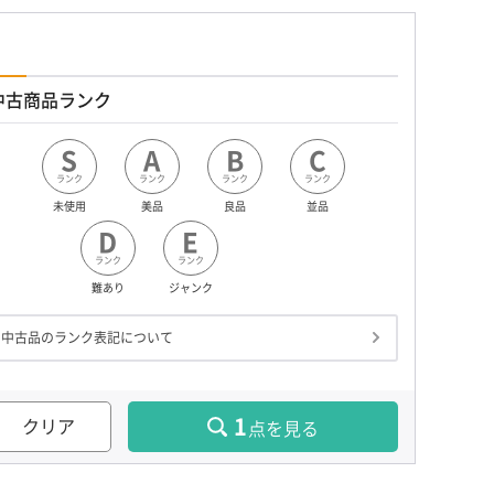
中古商品ランク
S
A
B
C
ランク
ランク
ランク
ランク
未使用
美品
良品
並品
D
E
ランク
ランク
難あり
ジャンク
中古品のランク表記について
1
クリア
点を見る