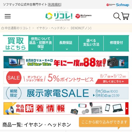
ソフマップの公式中古専門サイト
[
利用規約
]
中古通販のリコレ！
イヤホン・ヘッドホン
DENON(デノン)
併売について
選べる
返品・初期不良
長期保証
修理受付
支払い方法
保証
ここから絞り込みができます
商品一覧: イヤホン・ヘッドホン