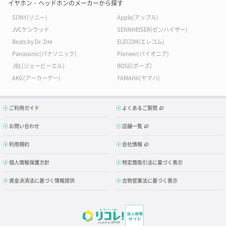
イヤホン・ヘッドホンのメーカーから探す
SONY(ソニー)
Apple(アップル)
JVCケンウッド
SENNHEISER(ゼンハイザー)
Beats by Dr. Dre
ELECOM(エレコム)
Panasonic(パナソニック)
Pioneer(パイオニア)
JBL(ジェービーエル)
BOSE(ボーズ)
AKG(アーカーゲー)
YAMAHA(ヤマハ)
ご利用ガイド
よくあるご質問
お問い合わせ
店舗一覧
利用規約
会社情報
個人情報保護方針
特定商取引法に基づく表示
資金決済法に基づく情報提供
古物営業法に基づく表示