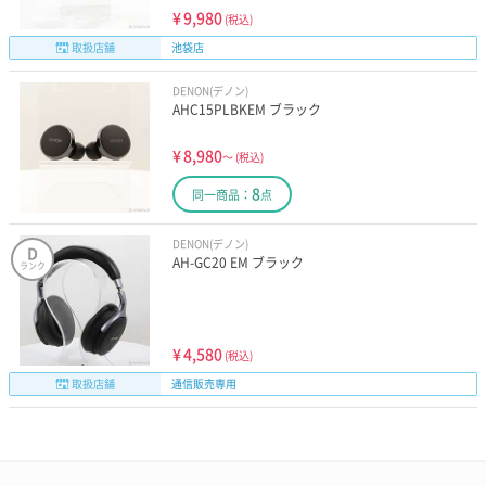
¥
9,980
(税込)
取扱店舗
池袋店
DENON(デノン)
AHC15PLBKEM ブラック
¥
8,980
～
(税込)
8
同一商品：
点
DENON(デノン)
D
AH-GC20 EM ブラック
ランク
¥
4,580
(税込)
取扱店舗
通信販売専用