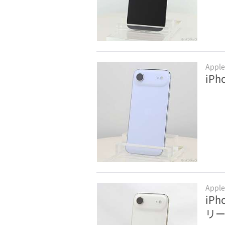
Appl
iPh
Appl
iPh
リ