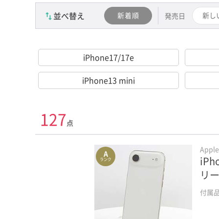
並べ替え
新着順
新し
発売日
iPhone17/17e
iPhone13 mini
127
点
Appl
A
iPh
ランク
リ
付属