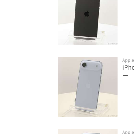
Appl
iPh
ー
Appl