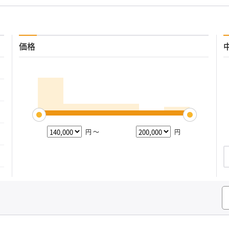
価格
円 ～
円