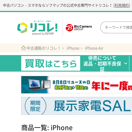
中古パソコン・スマホなら
ソフマップの公式中古専門サイト
リコレ！
[
利用規約
]
中古通販のリコレ！
iPhone
iPhone Air
併売について
返品・初期不良保
証
商品一覧: iPhone