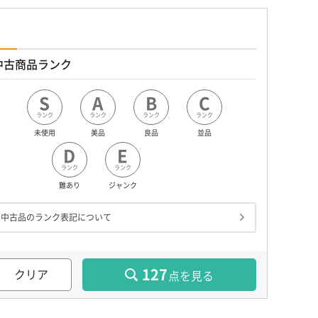
中古商品ランク
S
A
B
C
ランク
ランク
ランク
ランク
未使用
美品
良品
並品
D
E
ランク
ランク
難あり
ジャンク
中古品のランク表記について
127
クリア
点を見る