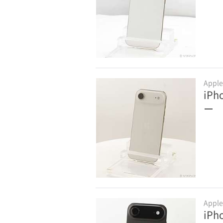
Appl
iPh
ー
Appl
iP