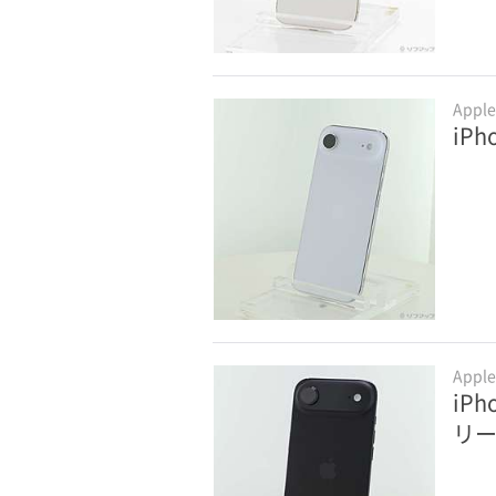
Appl
iP
Appl
iPh
リ