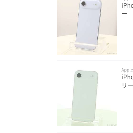
iPh
ー
Appl
iPh
リ