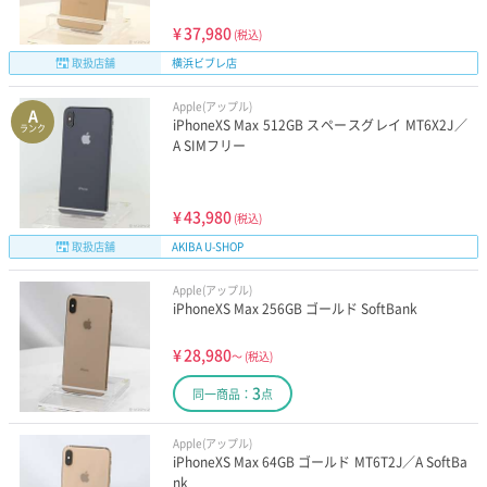
¥
37,980
(税込)
取扱店舗
横浜ビブレ店
Apple(アップル)
A
iPhoneXS Max 512GB スペースグレイ MT6X2J／
ランク
A SIMフリー
¥
43,980
(税込)
取扱店舗
AKIBA U-SHOP
Apple(アップル)
iPhoneXS Max 256GB ゴールド SoftBank
¥
28,980
～
(税込)
3
同一商品：
点
Apple(アップル)
iPhoneXS Max 64GB ゴールド MT6T2J／A SoftBa
nk