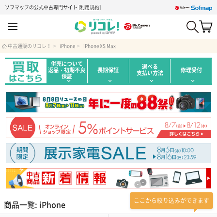
ソフマップの公式中古専門サイト
[
利用規約
]
中古通販のリコレ！
iPhone
iPhone XS Max
併売について
選べる
返品・初期不良
長期保証
修理受付
支払い方法
保証
ここから絞り込みができます
商品一覧: iPhone