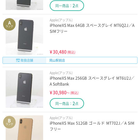
2
同一商品：
点
Apple(アップル)
A
iPhoneXS Max 64GB スペースグレイ MT6Q2J／A
ランク
SIMフリー
¥
30,480
(税込)
取扱店舗
岡山駅前店
Apple(アップル)
iPhoneXS Max 256GB スペースグレイ MT6U2J／
A SoftBank
¥
30,980
～
(税込)
2
同一商品：
点
Apple(アップル)
B
iPhoneXS Max 512GB ゴールド MT702J／A SIM
ランク
フリー