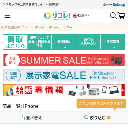
ソフマップの公式中古専門サイト
[
利用規約
]
中古通販のリコレ！
iPhone
iPhone16 Pro Max
併売について
選べる
返品・初期不良
長期保証
修理受付
支払い方法
保証
ここから絞り込みができます
商品一覧: iPhone
並べ替え
絞り込む