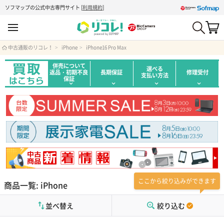
ソフマップの公式中古専門サイト
[
利用規約
]
中古通販のリコレ！
iPhone
iPhone16 Pro Max
併売について
選べる
返品・初期不良
長期保証
修理受付
支払い方法
保証
ここから絞り込みができます
商品一覧: iPhone
並べ替え
絞り込む