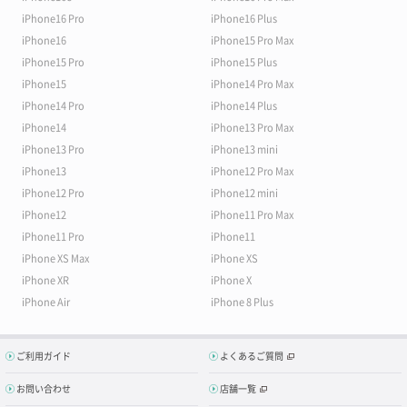
iPhone16 Pro
iPhone16 Plus
iPhone16
iPhone15 Pro Max
iPhone15 Pro
iPhone15 Plus
iPhone15
iPhone14 Pro Max
iPhone14 Pro
iPhone14 Plus
iPhone14
iPhone13 Pro Max
iPhone13 Pro
iPhone13 mini
iPhone13
iPhone12 Pro Max
iPhone12 Pro
iPhone12 mini
iPhone12
iPhone11 Pro Max
iPhone11 Pro
iPhone11
iPhone XS Max
iPhone XS
iPhone XR
iPhone X
iPhone Air
iPhone 8 Plus
ご利用ガイド
よくあるご質問
お問い合わせ
店舗一覧