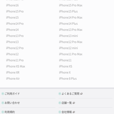
iPhone16
iPhone15 Pro Max
iPhone15 Pro
iPhone15 Plus
iPhone15
iPhone14 Pro Max
iPhone14 Pro
iPhone14 Plus
iPhone14
iPhone13 Pro Max
iPhone13 Pro
iPhone13 mini
iPhone13
iPhone12 Pro Max
iPhone12 Pro
iPhone12 mini
iPhone12
iPhone11 Pro Max
iPhone11 Pro
iPhone11
iPhone XS Max
iPhone XS
iPhone XR
iPhone X
iPhone Air
iPhone 8 Plus
ご利用ガイド
よくあるご質問
お問い合わせ
店舗一覧
利用規約
会社情報