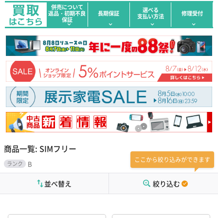
併売について
選べる
返品・初期不良
長期保証
修理受付
支払い方法
保証
商品一覧: SIMフリー
ここから絞り込みができます
B
ランク
並べ替え
絞り込む