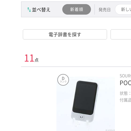
並べ替え
新着順
新し
発売日
電子辞書を探す
11
点
SOU
D
PO
ランク
状態
付属