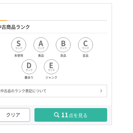
中古商品ランク
S
A
B
C
ランク
ランク
ランク
ランク
未使用
美品
良品
並品
D
E
ランク
ランク
難あり
ジャンク
中古品のランク表記について
11
クリア
点を見る