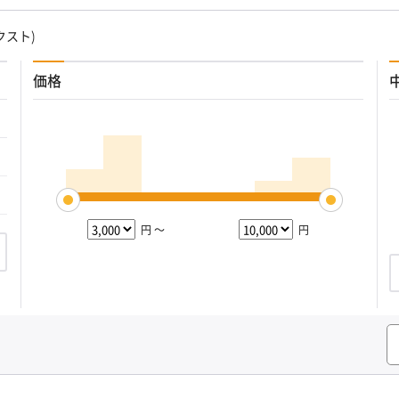
クスト)
価格
円 ～
円