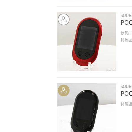
SOU
D
POC
ランク
状態
付属
SOU
B
PO
ランク
付属