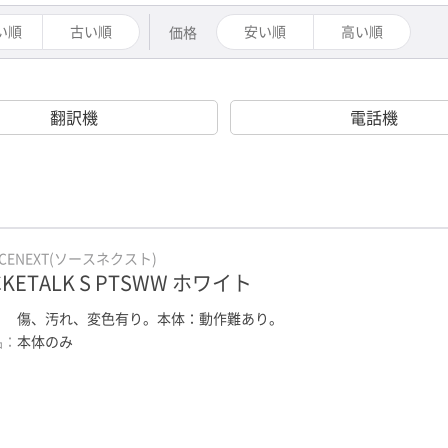
い順
古い順
安い順
高い順
価格
翻訳機
電話機
RCENEXT(ソースネクスト)
CKETALK S PTSWW ホワイト
：
傷、汚れ、変色有り。本体：動作難あり。
品：
本体のみ