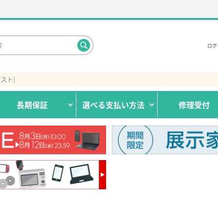
ログ
クスト)
長期保証
選べる
支払い方法
修理受付