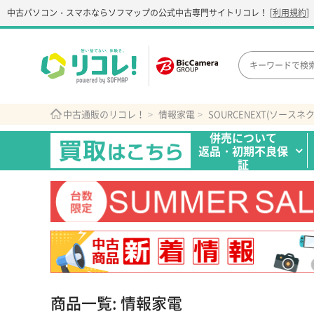
中古パソコン・スマホなら
ソフマップの公式中古専門サイト
リコレ！
[
利用規約
]
中古通販のリコレ！
情報家電
SOURCENEXT(ソースネ
併売について
返品・初期不良保
証
商品一覧: 情報家電