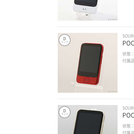
SOU
D
POC
ランク
状態
付属
SOU
D
POC
ランク
状態
付属