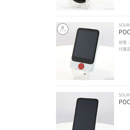
SOU
D
POC
ランク
状態
付属
SOU
POC