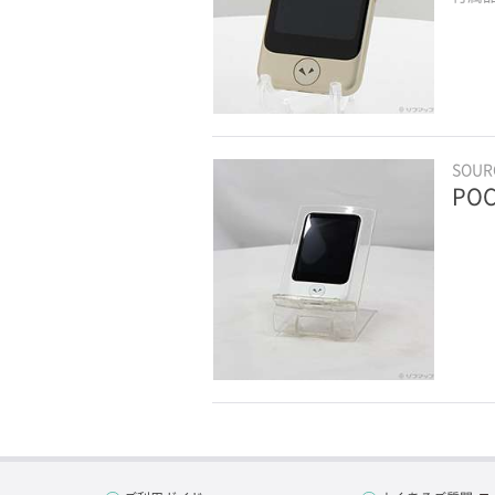
SOU
PO