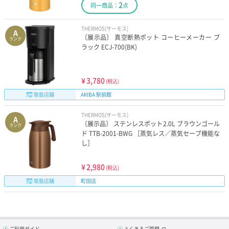
2
同一商品：
点
THERMOS(サーモス)
A
〔展示品〕 真空断熱ポット コーヒーメーカー ブ
ランク
ラック ECJ-700(BK)
¥
3,780
(税込)
取扱店舗
AKIBA 駅前館
THERMOS(サーモス)
A
〔展示品〕 ステンレスポット2.0L ブラウンゴール
ランク
ド TTB-2001-BWG ［蒸気レス／蒸気セーブ機能な
し］
¥
2,980
(税込)
取扱店舗
町田店
ご利用ガイド
よくあるご質問