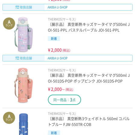
取扱店舗
AKIBA U-SHOP
THERMOS(サーモス)
A
〔展示品〕 真空断熱キッズケータイマグ500ml J
ランク
OI-501-PPL パステルパープル JOI-501-PPL
新着
¥
2,000
(税込)
取扱店舗
AKIBA U-SHOP
THERMOS(サーモス)
〔展示品〕 真空断熱キッズケータイマグ500ml J
OI-501DS-POP ポップピンク JOI-501DS-POP
¥
2,000
～
(税込)
3
同一商品：
点
THERMOS(サーモス)
A
〔展示品〕 真空断熱3ウェイボトル 560ml コバル
ランク
トブルー FJW-550TR-COB
新着