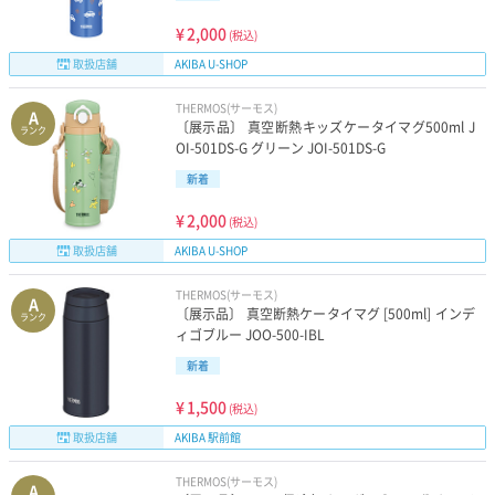
¥
2,000
(税込)
取扱店舗
AKIBA U-SHOP
THERMOS(サーモス)
A
〔展示品〕 真空断熱キッズケータイマグ500ml J
ランク
OI-501DS-G グリーン JOI-501DS-G
新着
¥
2,000
(税込)
取扱店舗
AKIBA U-SHOP
THERMOS(サーモス)
A
〔展示品〕 真空断熱ケータイマグ [500ml] インデ
ランク
ィゴブルー JOO-500-IBL
新着
¥
1,500
(税込)
取扱店舗
AKIBA 駅前館
THERMOS(サーモス)
A