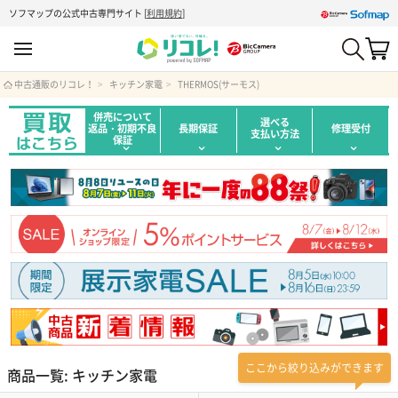
ソフマップの公式中古専門サイト
[
利用規約
]
中古通販のリコレ！
キッチン家電
THERMOS(サーモス)
併売について
選べる
返品・初期不良
長期保証
修理受付
支払い方法
保証
ここから絞り込みができます
商品一覧: キッチン家電