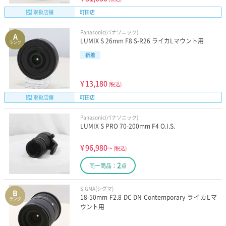
取扱店舗
町田店
Panasonic(パナソニック)
A
LUMIX S 26mm F8 S-R26 ライカLマウント用
ランク
新着
¥
13,180
(税込)
取扱店舗
町田店
Panasonic(パナソニック)
LUMIX S PRO 70-200mm F4 O.I.S.
¥
96,980
～
(税込)
2
同一商品：
点
SIGMA(シグマ)
B
18-50mm F2.8 DC DN Contemporary ライカLマ
ランク
ウント用