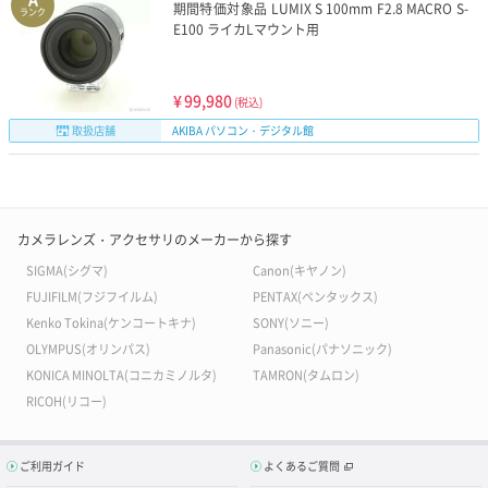
期間特価対象品 LUMIX S 100mm F2.8 MACRO S-
ランク
E100 ライカLマウント用
¥
99,980
(税込)
取扱店舗
AKIBA パソコン・デジタル館
カメラレンズ・アクセサリのメーカーから探す
SIGMA(シグマ)
Canon(キヤノン)
FUJIFILM(フジフイルム)
PENTAX(ペンタックス)
Kenko Tokina(ケンコートキナ)
SONY(ソニー)
OLYMPUS(オリンパス)
Panasonic(パナソニック)
KONICA MINOLTA(コニカミノルタ)
TAMRON(タムロン)
RICOH(リコー)
ご利用ガイド
よくあるご質問