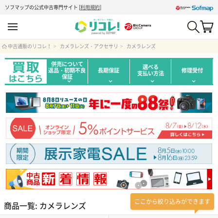
ソフマップの公式中古専門サイト
[
利用規約
]
中古通販のリコレ！
カメラレンズ・アクセサリ
カメラレンズ
併売について
選べる
返品・初期不良
長期保証
修理受付
支払い方法
保証
ここから絞り込みができます
商品一覧: カメラレンズ