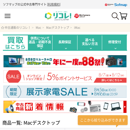
ソフマップの公式中古専門サイト
[
利用規約
]
中古通販のリコレ！
Mac
Macデスクトップ
iMac
併売について
選べる
返品・初期不良
長期保証
修理受付
支払い方法
保証
ここから絞り込みができます
商品一覧: Macデスクトップ