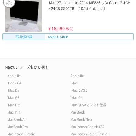
D
iMac 27-inch Late-2014 MF886J／A Core_i7 4GH
ランク
z 24GB SSD1TB 〔10.15 Catalina〕
¥
16,980
(税込)
取扱店舗
AKIBA U-SHOP
Macのシリーズ名から探す
Apple IIc
Apple IIe
iBook G4
iMac
iMac DV
iMac DV SE
iMac G3
iMac G4
iMac Pro
iMac VESAマウント仕様
Mac mini
MacBook
MacBook Air
MacBook Neo
MacBook Pro
Macintosh Centris 650
Macintosh Classic
Macintosh Color Classic II