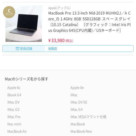
Apple(アップル)
C
MacBook Pro 13.3-inch Mid-2019 MUHN2J／A C
ランク
ore_i5 1.4GHz 8GB SSD128GB スペースグレイ
〔10.15 Catalina〕 ［グラフィック：Intel Iris Pl
us Graphics 645(CPU内蔵)／USキーボード］
¥
33,980
(税込)
取扱店舗
池袋店
Macのシリーズ名から探す
Apple IIc
Apple IIe
iBook G4
iMac
iMac DV
iMac DV SE
iMac G3
iMac G4
iMac Pro
iMac VESAマウント仕様
Mac mini
MacBook
MacBook Air
MacBook Neo