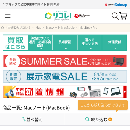
ソフマップの公式中古専門サイト
[
利用規約
]
中古通販のリコレ！
Mac
Macノート(MacBook)
MacBook Pro
併売について
選べる
返品・初期不良
長期保証
修理受付
支払い方法
保証
ここから絞り込みができます
商品一覧: Macノート(MacBook)
並べ替え
絞り込む