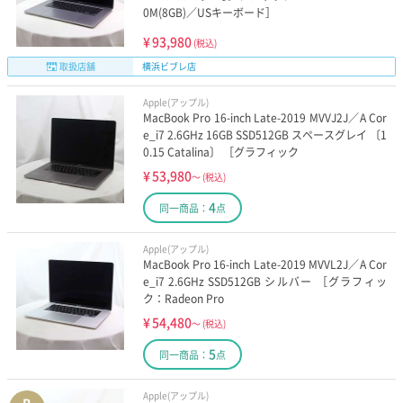
0M(8GB)／USキーボード］
¥
93,980
(税込)
取扱店舗
横浜ビブレ店
Apple(アップル)
MacBook Pro 16-inch Late-2019 MVVJ2J／A Cor
e_i7 2.6GHz 16GB SSD512GB スペースグレイ 〔1
0.15 Catalina〕 ［グラフィック
¥
53,980
～
(税込)
4
同一商品：
点
Apple(アップル)
MacBook Pro 16-inch Late-2019 MVVL2J／A Cor
e_i7 2.6GHz SSD512GB シルバー ［グラフィッ
ク：Radeon Pro
¥
54,480
～
(税込)
5
同一商品：
点
Apple(アップル)