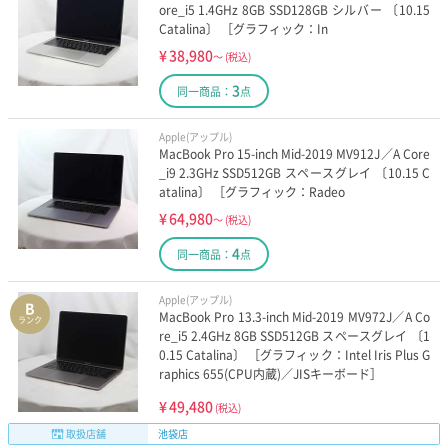
ore_i5 1.4GHz 8GB SSD128GB シルバー 〔10.15
Catalina〕 ［グラフィック：In
¥
38,980
～
(税込)
3
同一商品：
点
Apple(アップル)
MacBook Pro 15-inch Mid-2019 MV912J／A Core
_i9 2.3GHz SSD512GB スペースグレイ 〔10.15 C
atalina〕 ［グラフィック：Radeo
¥
64,980
～
(税込)
4
同一商品：
点
Apple(アップル)
B
MacBook Pro 13.3-inch Mid-2019 MV972J／A Co
ランク
re_i5 2.4GHz 8GB SSD512GB スペースグレイ 〔1
0.15 Catalina〕 ［グラフィック：Intel Iris Plus G
raphics 655(CPU内蔵)／JISキーボード］
¥
49,480
(税込)
取扱店舗
池袋店