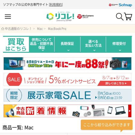
ソフマップの公式中古専門サイト
[
利用規約
]
中古通販のリコレ！
Mac
MacBook Pro
併売について
選べる
返品・初期不良
長期保証
修理受付
支払い方法
保証
ここから絞り込みができます
商品一覧: Mac