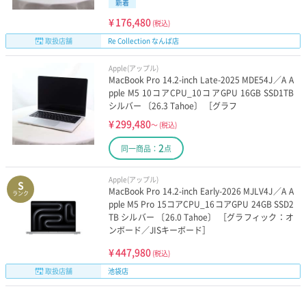
新着
¥
176,480
(税込)
取扱店舗
Re Collection なんば店
Apple(アップル)
MacBook Pro 14.2-inch Late-2025 MDE54J／A A
pple M5 10コアCPU_10コアGPU 16GB SSD1TB
シルバー 〔26.3 Tahoe〕 ［グラフ
¥
299,480
～
(税込)
2
同一商品：
点
Apple(アップル)
S
MacBook Pro 14.2-inch Early-2026 MJLV4J／A A
ランク
pple M5 Pro 15コアCPU_16コアGPU 24GB SSD2
TB シルバー 〔26.0 Tahoe〕 ［グラフィック：オ
ンボード／JISキーボード］
¥
447,980
(税込)
取扱店舗
池袋店