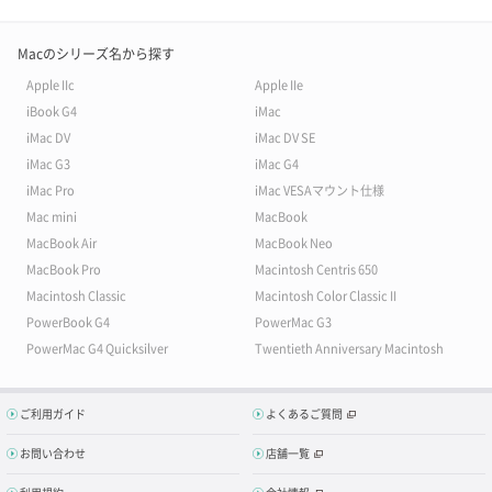
Macのシリーズ名から探す
Apple IIc
Apple IIe
iBook G4
iMac
iMac DV
iMac DV SE
iMac G3
iMac G4
iMac Pro
iMac VESAマウント仕様
Mac mini
MacBook
MacBook Air
MacBook Neo
MacBook Pro
Macintosh Centris 650
Macintosh Classic
Macintosh Color Classic II
PowerBook G4
PowerMac G3
PowerMac G4 Quicksilver
Twentieth Anniversary Macintosh
ご利用ガイド
よくあるご質問
お問い合わせ
店舗一覧