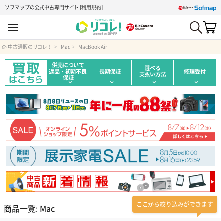
ソフマップの公式中古専門サイト
[
利用規約
]
中古通販のリコレ！
Mac
MacBook Air
併売について
選べる
返品・初期不良
長期保証
修理受付
支払い方法
保証
ここから絞り込みができます
商品一覧: Mac