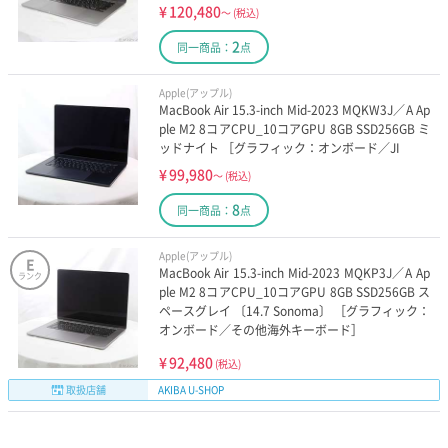
¥
120,480
～
(税込)
2
同一商品：
点
Apple(アップル)
MacBook Air 15.3-inch Mid-2023 MQKW3J／A Ap
ple M2 8コアCPU_10コアGPU 8GB SSD256GB ミ
ッドナイト ［グラフィック：オンボード／JI
¥
99,980
～
(税込)
8
同一商品：
点
Apple(アップル)
E
MacBook Air 15.3-inch Mid-2023 MQKP3J／A Ap
ランク
ple M2 8コアCPU_10コアGPU 8GB SSD256GB ス
ペースグレイ 〔14.7 Sonoma〕 ［グラフィック：
オンボード／その他海外キーボード］
¥
92,480
(税込)
取扱店舗
AKIBA U-SHOP