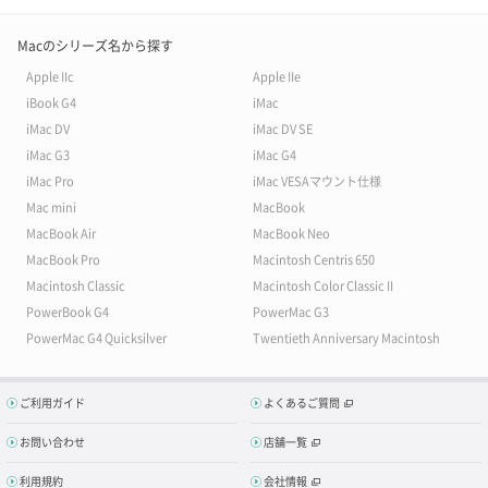
Macのシリーズ名から探す
Apple IIc
Apple IIe
iBook G4
iMac
iMac DV
iMac DV SE
iMac G3
iMac G4
iMac Pro
iMac VESAマウント仕様
Mac mini
MacBook
MacBook Air
MacBook Neo
MacBook Pro
Macintosh Centris 650
Macintosh Classic
Macintosh Color Classic II
PowerBook G4
PowerMac G3
PowerMac G4 Quicksilver
Twentieth Anniversary Macintosh
ご利用ガイド
よくあるご質問
お問い合わせ
店舗一覧
利用規約
会社情報