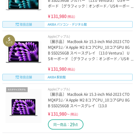
B SSD256GB シルバー 〔13.0 Ventura〕 USキー
ボード ［グラフィック：オンボード／USキーボー
ド］
¥
131,980
(税込)
取扱店舗
AKIBA パソコン・デジタル館
Apple(アップル)
S
〔展示品〕 MacBook Air 15.3-inch Mid-2023 CTO
ランク
MQKP3J／A Apple M2 8コアCPU_10コアGPU 8G
B SSD256GB スペースグレイ 〔13.0 Ventura〕 U
Sキーボード ［グラフィック：オンボード／USキ
ーボード］
¥
131,980
(税込)
取扱店舗
AKIBA 駅前館
Apple(アップル)
〔展示品〕 MacBook Air 15.3-inch Mid-2023 CTO
MQKP3J／A Apple M2 8コアCPU_10コアGPU 8G
B SSD256GB スペースグレイ 〔13.0
¥
131,980
～
(税込)
29
同一商品：
点