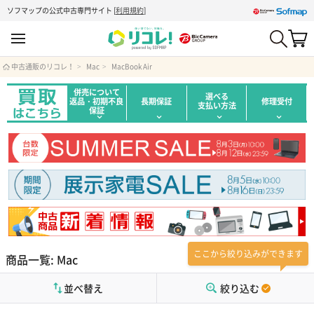
ソフマップの公式中古専門サイト
[
利用規約
]
中古通販のリコレ！
Mac
MacBook Air
併売について
選べる
返品・初期不良
長期保証
修理受付
支払い方法
保証
ここから絞り込みができます
商品一覧: Mac
並べ替え
絞り込む