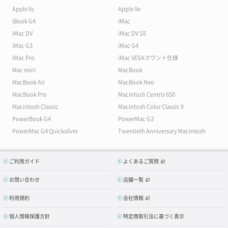
Apple IIc
Apple IIe
iBook G4
iMac
iMac DV
iMac DV SE
iMac G3
iMac G4
iMac Pro
iMac VESAマウント仕様
Mac mini
MacBook
MacBook Air
MacBook Neo
MacBook Pro
Macintosh Centris 650
Macintosh Classic
Macintosh Color Classic II
PowerBook G4
PowerMac G3
PowerMac G4 Quicksilver
Twentieth Anniversary Macintosh
ご利用ガイド
よくあるご質問
お問い合わせ
店舗一覧
利用規約
会社情報
個人情報保護方針
特定商取引法に基づく表示