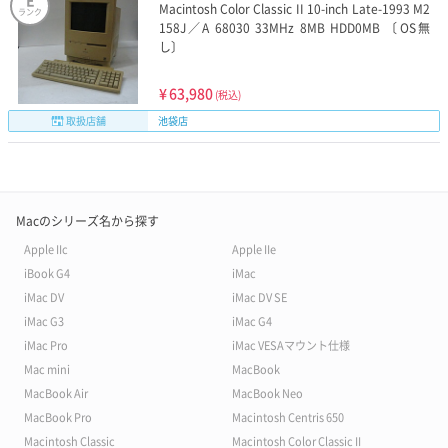
E
Macintosh Color Classic II 10-inch Late-1993 M2
ランク
158J／A 68030 33MHz 8MB HDD0MB 〔OS無
し〕
¥
63,980
(税込)
取扱店舗
池袋店
Macのシリーズ名から探す
Apple IIc
Apple IIe
iBook G4
iMac
iMac DV
iMac DV SE
iMac G3
iMac G4
iMac Pro
iMac VESAマウント仕様
Mac mini
MacBook
MacBook Air
MacBook Neo
MacBook Pro
Macintosh Centris 650
Macintosh Classic
Macintosh Color Classic II