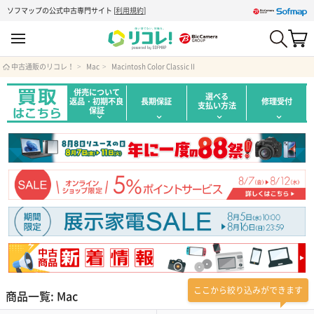
ソフマップの公式中古専門サイト
[
利用規約
]
中古通販のリコレ！
Mac
Macintosh Color Classic II
併売について
選べる
返品・初期不良
長期保証
修理受付
支払い方法
保証
ここから絞り込みができます
商品一覧: Mac