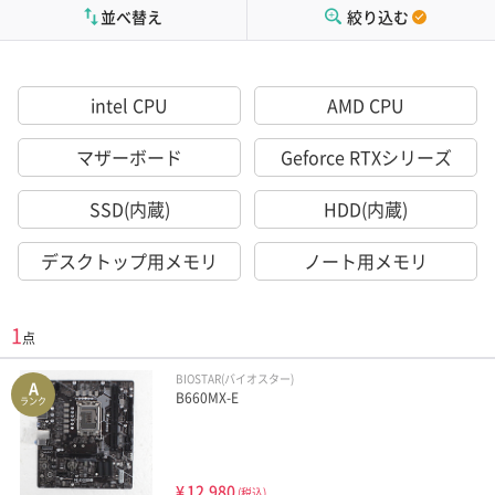
並べ替え
絞り込む
intel CPU
AMD CPU
マザーボード
Geforce RTXシリーズ
SSD(内蔵)
HDD(内蔵)
デスクトップ用メモリ
ノート用メモリ
1
点
BIOSTAR(バイオスター)
A
B660MX-E
ランク
¥
12,980
(税込)