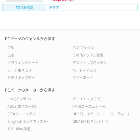
取扱店舗
新宿店
PCパーツのジャンルから探す
CPU
PCオプション
SSD
その他デジタル家電
グラフィックカード
デスクトップ用メモリ
ノート用メモリ
ハードディスク
ビデオキャプチャ
マザーボード
PCパーツのメーカーから探す
intel(インテル)
MSI(エムエスアイ)
ASUS(エイスース)
AMD(エーエムディー)
CFD(シーエフディー)
HGST(エイチ・ジー・エス・ティー)
KingFast(キングファスト)
GIGABYTE(ギガバイト)
TOSHIBA(東芝)