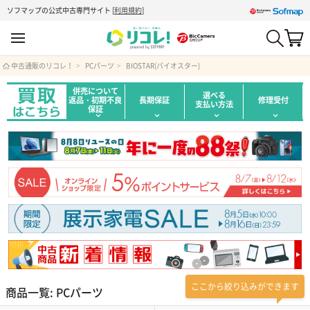
ソフマップの公式中古専門サイト
[
利用規約
]
中古通販のリコレ！
PCパーツ
BIOSTAR(バイオスター)
併売について
選べる
返品・初期不良
長期保証
修理受付
支払い方法
保証
ここから絞り込みができます
商品一覧: PCパーツ