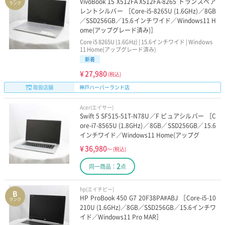
VivoBook 15 X512FA X512FA-8265 トランスペア
ランク
第10世代Core-i3搭載
第11世代Core-i3搭載
レントシルバー ［Core-i5-8265U (1.6GHz)／8GB
／SSD256GB／15.6インチワイド／Windows11 H
ome(アップグレード済み)］
第12世代Core-i3搭載
第13世代Core-i3搭載
Core i5 8265U (1.6GHz) | 15.6インチワイド | Windows
11 Home(アップグレード済み)
条件・機能で選ぶ
新着
¥
27,980
(税込)
MicrosoftOffice付属
格安パソコン(保証付き)
取扱店舗
神戸ハーバーランド店
Win11＆15インチ
Win11＆13インチ
Acer(エイサー)
Swift 5 SF515-51T-N78U／F ピュアシルバー ［C
ore-i7-8565U (1.8GHz)／8GB／SSD256GB／15.6
Win11＆Core-i7
Win11＆Core-i3
インチワイド／Windows11 Home(アップグ
¥
36,980
～
(税込)
Win11＆Ryzen
ポータブルゲーミング
2
同一商品：
点
ゲーミングノート
ゲーミングデスク
hp(エイチピー)
B
HP ProBook 450 G7 20F38PA#ABJ ［Core-i5-10
ランク
価格・大きさで選ぶ
210U (1.6GHz)／8GB／SSD256GB／15.6インチワ
イド／Windows11 Pro MAR］