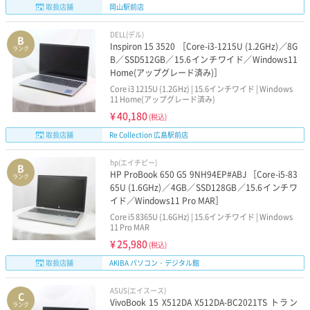
取扱店舗
岡山駅前店
DELL(デル)
B
Inspiron 15 3520 ［Core-i3-1215U (1.2GHz)／8G
ランク
B／SSD512GB／15.6インチワイド／Windows11
Home(アップグレード済み)］
Core i3 1215U (1.2GHz) | 15.6インチワイド | Windows
11 Home(アップグレード済み)
¥
40,180
(税込)
取扱店舗
Re Collection 広島駅前店
hp(エイチピー)
B
HP ProBook 650 G5 9NH94EP#ABJ ［Core-i5-83
ランク
65U (1.6GHz)／4GB／SSD128GB／15.6インチワ
イド／Windows11 Pro MAR］
Core i5 8365U (1.6GHz) | 15.6インチワイド | Windows
11 Pro MAR
¥
25,980
(税込)
取扱店舗
AKIBA パソコン・デジタル館
ASUS(エイスース)
C
VivoBook 15 X512DA X512DA-BC2021TS トラン
ランク