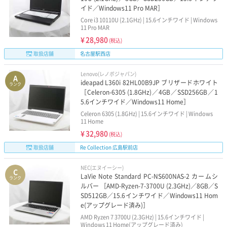
イド／Windows11 Pro MAR］
Core i3 10110U (2.1GHz) | 15.6インチワイド | Windows
11 Pro MAR
¥
28,980
(税込)
取扱店舗
名古屋駅西店
Lenovo(レノボジャパン)
A
ideapad L360i 82HL00B9JP ブリザードホワイト
ランク
［Celeron-6305 (1.8GHz)／4GB／SSD256GB／1
5.6インチワイド／Windows11 Home］
Celeron 6305 (1.8GHz) | 15.6インチワイド | Windows
11 Home
¥
32,980
(税込)
取扱店舗
Re Collection 広島駅前店
NEC(エヌイーシー)
C
LaVie Note Standard PC-NS600NAS-2 カームシ
ランク
ルバー ［AMD-Ryzen-7-3700U (2.3GHz)／8GB／S
SD512GB／15.6インチワイド／Windows11 Hom
e(アップグレード済み)］
AMD Ryzen 7 3700U (2.3GHz) | 15.6インチワイド |
Windows 11 Home(アップグレード済み)