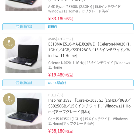
AMD Ryzen 7 3700U (2.3GHz) | 15.6インチワイド |
Windows 11 Home(アップグレード済み)
¥
33,180
(税込)
取扱店舗
町田店
ASUS(エイスース)
B
E510MA E510-MA-EJ928WE ［Celeron-N4020 (1.
ランク
1GHz)／4GB／SSD128GB／15.6インチワイド／W
indows11 Home］
Celeron N4020 (1.1GHz) | 15.6インチワイド | Windows
11 Home
¥
19,480
(税込)
取扱店舗
AKIBA 駅前館
DELL(デル)
B
Inspiron 3593 ［Core-i5-1035G1 (1GHz)／8GB／
ランク
SSD256GB／15.6インチワイド／Windows11 Ho
me(アップグレード済み)］
Core i5 1035G1 (1GHz) | 15.6インチワイド | Windows
11 Home(アップグレード済み)
¥
38,180
(税込)