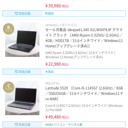
¥
39,980
(税込)
取扱店舗
町田店
Lenovo(レノボジャパン)
B
セール対象品 ideapad L340 81LW00F8JP グラナ
ランク
イトブラック ［AMD-Ryzen-3-3200U (2.6GHz)／
4GB／HDD1TB／15.6インチワイド／Windows11
Home(アップグレード済み)］
AMD Ryzen 3 3200U (2.6GHz) | 15.6インチワイド |
Windows 11 Home(アップグレード済み)
¥
22,980
(税込)
取扱店舗
大宮店
DELL(デル)
C
Latitude 5520 ［Core-i5-1145G7 (2.6GHz)／8GB
ランク
／SSD256GB／15.6インチワイド／Windows11 P
ro MAR］
Core i5 1145G7 (2.6GHz) | 15.6インチワイド | Windows
11 Pro MAR
¥
49,480
(税込)
取扱店舗
AKIBA パソコン・デジタル館