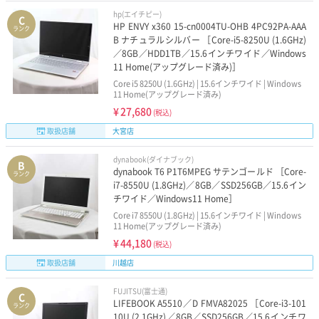
hp(エイチピー)
C
HP ENVY x360 15-cn0004TU-OHB 4PC92PA-AAA
ランク
B ナチュラルシルバー ［Core-i5-8250U (1.6GHz)
／8GB／HDD1TB／15.6インチワイド／Windows
11 Home(アップグレード済み)］
Core i5 8250U (1.6GHz) | 15.6インチワイド | Windows
11 Home(アップグレード済み)
¥
27,680
(税込)
取扱店舗
大宮店
dynabook(ダイナブック)
B
dynabook T6 P1T6MPEG サテンゴールド ［Core-
ランク
i7-8550U (1.8GHz)／8GB／SSD256GB／15.6イン
チワイド／Windows11 Home］
Core i7 8550U (1.8GHz) | 15.6インチワイド | Windows
11 Home(アップグレード済み)
¥
44,180
(税込)
取扱店舗
川越店
FUJITSU(富士通)
C
LIFEBOOK A5510／D FMVA82025 ［Core-i3-101
ランク
10U (2.1GHz)／8GB／SSD256GB／15.6インチワ