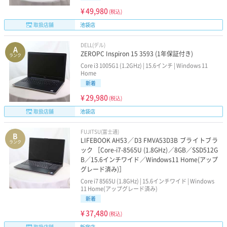
¥
49,980
(税込)
取扱店舗
池袋店
DELL(デル)
A
ZEROPC Inspiron 15 3593 (1年保証付き)
ランク
Core i3 1005G1 (1.2GHz) | 15.6インチ | Windows 11
Home
新着
¥
29,980
(税込)
取扱店舗
池袋店
FUJITSU(富士通)
B
LIFEBOOK AH53／D3 FMVA53D3B ブライトブラ
ランク
ック ［Core-i7-8565U (1.8GHz)／8GB／SSD512G
B／15.6インチワイド／Windows11 Home(アップ
グレード済み)］
Core i7 8565U (1.8GHz) | 15.6インチワイド | Windows
11 Home(アップグレード済み)
新着
¥
37,480
(税込)
取扱店舗
新宿店