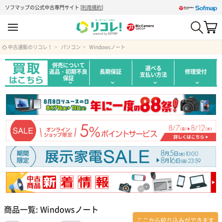
ソフマップの公式中古専門サイト
[
利用規約
]
中古通販のリコレ！
パソコン
Windowsノート
併売について
選べる
返品・初期不良
長期保証
修理受付
支払い方法
保証
商品一覧: Windowsノート
ここから絞り込みができます