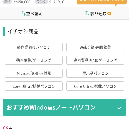
〜¥50,000
S, A, B, C
価格
ランク
並べ替え
絞り込む
イチオシ商品
軽作業向けパソコン
Web会議/画像編集
動画編集/ゲーミング
高画質動画/3Dゲーミング
MicrosoftOffice付属
展示品パソコン
Core Ultra 7搭載パソコン
Core Ultra 5搭載パソコン
おすすめWindowsノートパソコン
学生におすすめ Windows11/SSD搭載/メモ
68
点