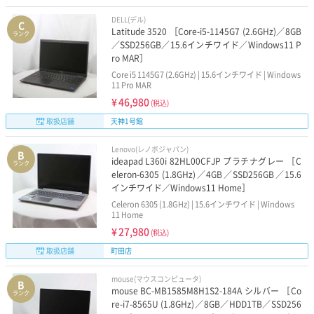
DELL(デル)
C
Latitude 3520 ［Core-i5-1145G7 (2.6GHz)／8GB
ランク
／SSD256GB／15.6インチワイド／Windows11 P
ro MAR］
Core i5 1145G7 (2.6GHz) | 15.6インチワイド | Windows
11 Pro MAR
¥
46,980
(税込)
取扱店舗
天神1号館
Lenovo(レノボジャパン)
B
ideapad L360i 82HL00CFJP プラチナグレー ［C
ランク
eleron-6305 (1.8GHz)／4GB／SSD256GB／15.6
インチワイド／Windows11 Home］
Celeron 6305 (1.8GHz) | 15.6インチワイド | Windows
11 Home
¥
27,980
(税込)
取扱店舗
町田店
mouse(マウスコンピュータ)
B
mouse BC-MB1585M8H1S2-184A シルバー ［Co
ランク
re-i7-8565U (1.8GHz)／8GB／HDD1TB／SSD256