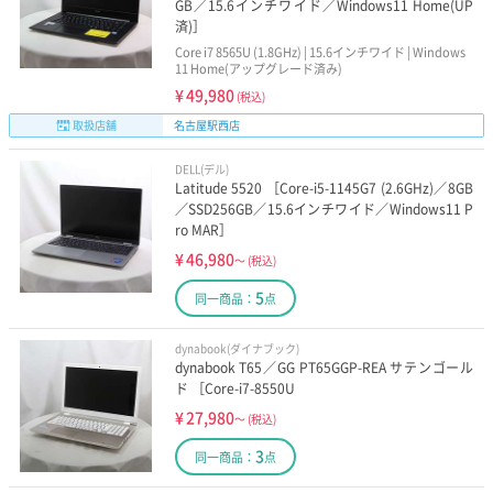
GB／15.6インチワイド／Windows11 Home(UP
済)］
Core i7 8565U (1.8GHz) | 15.6インチワイド | Windows
11 Home(アップグレード済み)
¥
49,980
(税込)
取扱店舗
名古屋駅西店
DELL(デル)
Latitude 5520 ［Core-i5-1145G7 (2.6GHz)／8GB
／SSD256GB／15.6インチワイド／Windows11 P
ro MAR］
¥
46,980
～
(税込)
5
同一商品：
点
dynabook(ダイナブック)
dynabook T65／GG PT65GGP-REA サテンゴール
ド ［Core-i7-8550U
¥
27,980
～
(税込)
3
同一商品：
点