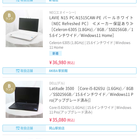
NEC(エヌイーシー)
B
LAVIE N15 PC-N1515CAW-PE パールホワイト
ランク
〔NEC Refreshed PC〕 ≪メーカー保証あり≫
［Celeron-6305 (1.8GHz)／8GB／SSD256GB／1
5.6インチワイド／Windows11 Home］
Celeron 6305 (1.8GHz) | 15.6インチワイド | Windows
11 Home
新着
¥
36,980
(税込)
取扱店舗
AKIBA 駅前館
DELL(デル)
B
Latitude 3500 ［Core-i5-8265U (1.6GHz)／8GB
ランク
／SSD256GB／15.6インチワイド／Windows11 P
ro(アップグレード済み)］
Core i5 8265U (1.6GHz) | 15.6インチワイド | Windows
11 Pro(アップグレード済み)
¥
35,080
(税込)
取扱店舗
岡山駅前店