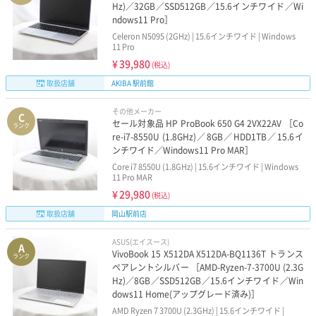
Hz)／32GB／SSD512GB／15.6インチワイド／Wi
ndows11 Pro］
Celeron N5095 (2GHz) | 15.6インチワイド | Windows
11 Pro
¥
39,980
(税込)
取扱店舗
AKIBA 駅前館
その他メーカー
C
セール対象品 HP ProBook 650 G4 2VX22AV ［Co
ランク
re-i7-8550U (1.8GHz)／8GB／HDD1TB／15.6イ
ンチワイド／Windows11 Pro MAR］
Core i7 8550U (1.8GHz) | 15.6インチワイド | Windows
11 Pro MAR
¥
29,980
(税込)
取扱店舗
岡山駅前店
ASUS(エイスース)
A
VivoBook 15 X512DA X512DA-BQ1136T トランス
ランク
ペアレントシルバー ［AMD-Ryzen-7-3700U (2.3G
Hz)／8GB／SSD512GB／15.6インチワイド／Win
dows11 Home(アップグレード済み)］
AMD Ryzen 7 3700U (2.3GHz) | 15.6インチワイド |