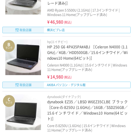
レード済み)］
AMD Ryzen 5 5500U (2.1GHz) | 17.3インチワイド |
Windows 11 Home(アップグレード済み)
¥
46,980
(税込)
取扱店舗
横浜ビブレ店
hp(エイチピー)
B
HP 250 G6 4PA35PA#ABJ ［Celeron N4000 (1.1
ランク
GHz)／4GB／HDD500GB／15.6インチワイド／Wi
ndows10 Home(64ビット)］
Celeron N4000 (1.1GHz) | 15.6インチワイド | Windows
11 Home(アップグレード済み)
¥
14,980
(税込)
取扱店舗
AKIBA パソコン・デジタル館
dynabook(ダイナブック)
C
dynabook EZ35／LBSD W6EZ35CLBE ブラック
ランク
［Core-i5-8250U (1.6GHz)／16GB／SSD256GB／
15.6インチワイド／Windows10 Home(64ビッ
ト)］
Core i5 8250U (1.6GHz) | 15.6インチワイド | Windows
11 Home(アップグレード済み)