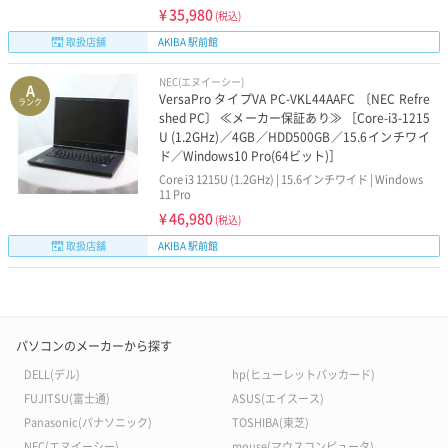
¥
35,980
(税込)
取扱店舗
AKIBA 駅前館
NEC(エヌイーシー)
A
VersaPro タイプVA PC-VKL44AAFC 〔NEC Refre
ランク
shed PC〕 ≪メーカー保証あり≫ ［Core-i3-1215
U (1.2GHz)／4GB／HDD500GB／15.6インチワイ
ド／Windows10 Pro(64ビット)］
Core i3 1215U (1.2GHz) | 15.6インチワイド | Windows
11 Pro
¥
46,980
(税込)
取扱店舗
AKIBA 駅前館
パソコンのメーカーから探す
DELL(デル)
hp(ヒューレットパッカード)
FUJITSU(富士通)
ASUS(エイスース)
Panasonic(パナソニック)
TOSHIBA(東芝)
NEC(エヌイーシー)
mouse(マウスコンピュータ)