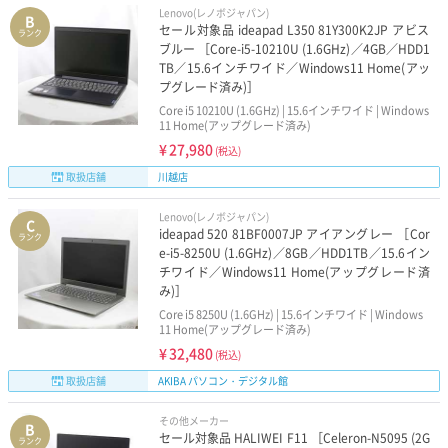
Lenovo(レノボジャパン)
B
セール対象品 ideapad L350 81Y300K2JP アビス
ランク
ブルー ［Core-i5-10210U (1.6GHz)／4GB／HDD1
TB／15.6インチワイド／Windows11 Home(アッ
プグレード済み)］
Core i5 10210U (1.6GHz) | 15.6インチワイド | Windows
11 Home(アップグレード済み)
¥
27,980
(税込)
取扱店舗
川越店
Lenovo(レノボジャパン)
C
ideapad 520 81BF0007JP アイアングレー ［Cor
ランク
e-i5-8250U (1.6GHz)／8GB／HDD1TB／15.6イン
チワイド／Windows11 Home(アップグレード済
み)］
Core i5 8250U (1.6GHz) | 15.6インチワイド | Windows
11 Home(アップグレード済み)
¥
32,480
(税込)
取扱店舗
AKIBA パソコン・デジタル館
その他メーカー
B
セール対象品 HALIWEI F11 ［Celeron-N5095 (2G
ランク