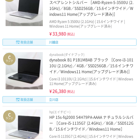
スペアレントシルバー ［AMD-Ryzen-5-3500U (2.
1GHz)／8GB／SSD256GB／15.6インチワイド／W
indows11 Home(アップグレード済み)］
AMD Ryzen 5 3500U (2.1GHz) | 15.6インチワイド |
Windows 11 Home(アップグレード済み)
¥
33,980
(税込)
取扱店舗
川越店
dynabook(ダイナブック)
C
dynabook B1 P1B1MBAB ブラック ［Core-i3-101
ランク
10U (2.1GHz)／4GB／SSD256GB／15.6インチワ
イド／Windows11 Home(アップグレード済み)］
Core i3 10110U (2.1GHz) | 15.6インチワイド | Windows
11 Home(アップグレード済み)
¥
26,380
(税込)
取扱店舗
立川店
hp(エイチピー)
C
HP 15s-fq2000 54H79PA-AAAA ナチュラルシルバ
ランク
ー ［Core-i5-1135G7 (2.4GHz)／8GB／SSD512G
B／15.6インチワイド／Windows11 Home］
Core i5 1135G7 (2.4GHz) | 15.6インチワイド | Windows