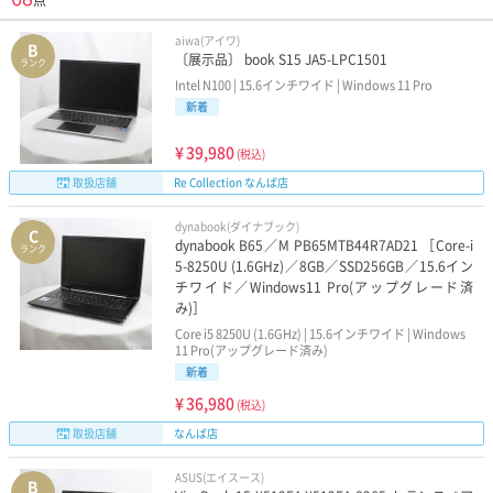
リ8GB以上/液晶15.4インチ未満
※Office付属は除
aiwa(アイワ)
く
B
〔展示品〕 book S15 JA5-LPC1501
ランク
Intel N100 | 15.6インチワイド | Windows 11 Pro
NEC
dynabook
新着
VAIO
FUJITSU
¥
39,980
(税込)
取扱店舗
Re Collection なんば店
Panasonic
Surface
dynabook(ダイナブック)
C
dynabook B65／M PB65MTB44R7AD21 ［Core-i
ランク
CPU世代で選ぶ
5-8250U (1.6GHz)／8GB／SSD256GB／15.6イン
チワイド／Windows11 Pro(アップグレード済
み)］
第10世代Core-i5搭載
第11世代Core-i5搭載
Core i5 8250U (1.6GHz) | 15.6インチワイド | Windows
11 Pro(アップグレード済み)
第12世代Core-i5搭載
第13世代Core-i5搭載
新着
¥
36,980
(税込)
第10世代Core-i7搭載
第11世代Core-i7搭載
取扱店舗
なんば店
第12世代Core-i7搭載
第13世代Core-i7搭載
ASUS(エイスース)
B