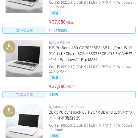
2万円以下の13インチ
5万円以下の13インチ
Core i5 10210U (1.6GHz) | 15.6インチワイド | Windows
11 Pro MAR
新着
8万円以下の13インチ
10万円以下の13インチ
¥
37,980
(税込)
2万円以下の15インチ
5万円以下の15インチ
取扱店舗
AKIBA 駅前館
hp(エイチピー)
8万円以下の15インチ
10万円以下の15インチ
B
HP ProBook 450 G7 20F38PA#ABJ ［Core-i5-10
ランク
210U (1.6GHz)／8GB／SSD256GB／15.6インチワ
イド／Windows11 Pro MAR］
Core i5 10210U (1.6GHz) | 15.6インチワイド | Windows
11 Pro MAR
新着
¥
37,980
(税込)
取扱店舗
川越店
dynabook(ダイナブック)
B
ZEROPC dynabook C7 P2C7MBBW リュクスホワ
ランク
イト (1年保証付き)
Core i7 10510U (1.8GHz) | 15.6インチワイド | Windows
11 Home
新着