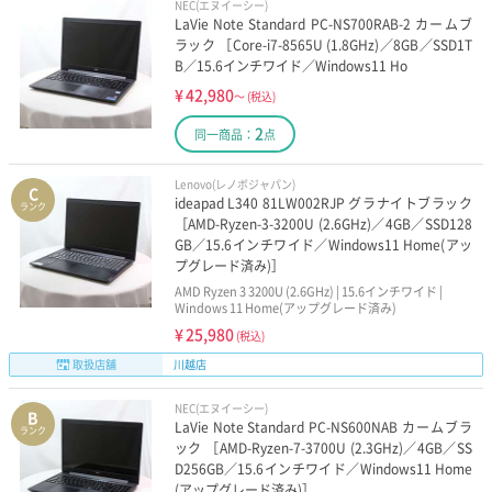
NEC(エヌイーシー)
LaVie Note Standard PC-NS700RAB-2 カームブ
ラック ［Core-i7-8565U (1.8GHz)／8GB／SSD1T
B／15.6インチワイド／Windows11 Ho
¥
42,980
～
(税込)
2
同一商品：
点
Lenovo(レノボジャパン)
C
ideapad L340 81LW002RJP グラナイトブラック
ランク
［AMD-Ryzen-3-3200U (2.6GHz)／4GB／SSD128
GB／15.6インチワイド／Windows11 Home(アッ
プグレード済み)］
AMD Ryzen 3 3200U (2.6GHz) | 15.6インチワイド |
Windows 11 Home(アップグレード済み)
¥
25,980
(税込)
取扱店舗
川越店
NEC(エヌイーシー)
B
LaVie Note Standard PC-NS600NAB カームブラ
ランク
ック ［AMD-Ryzen-7-3700U (2.3GHz)／4GB／SS
D256GB／15.6インチワイド／Windows11 Home
(アップグレード済み)］