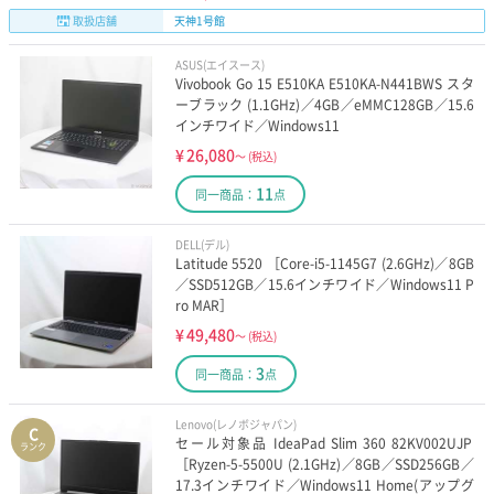
取扱店舗
天神1号館
ASUS(エイスース)
Vivobook Go 15 E510KA E510KA-N441BWS スタ
ーブラック (1.1GHz)／4GB／eMMC128GB／15.6
インチワイド／Windows11
¥
26,080
～
(税込)
11
同一商品：
点
DELL(デル)
Latitude 5520 ［Core-i5-1145G7 (2.6GHz)／8GB
／SSD512GB／15.6インチワイド／Windows11 P
ro MAR］
¥
49,480
～
(税込)
3
同一商品：
点
Lenovo(レノボジャパン)
C
セール対象品 IdeaPad Slim 360 82KV002UJP
ランク
［Ryzen-5-5500U (2.1GHz)／8GB／SSD256GB／
17.3インチワイド／Windows11 Home(アップグ