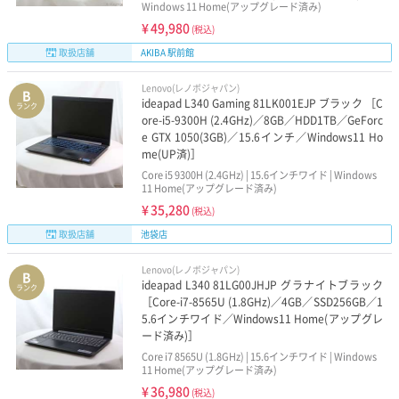
Windows 11 Home(アップグレード済み)
¥
49,980
(税込)
取扱店舗
AKIBA 駅前館
Lenovo(レノボジャパン)
B
ideapad L340 Gaming 81LK001EJP ブラック ［C
ランク
ore-i5-9300H (2.4GHz)／8GB／HDD1TB／GeForc
e GTX 1050(3GB)／15.6インチ／Windows11 Ho
me(UP済)］
Core i5 9300H (2.4GHz) | 15.6インチワイド | Windows
11 Home(アップグレード済み)
¥
35,280
(税込)
取扱店舗
池袋店
Lenovo(レノボジャパン)
B
ideapad L340 81LG00JHJP グラナイトブラック
ランク
［Core-i7-8565U (1.8GHz)／4GB／SSD256GB／1
5.6インチワイド／Windows11 Home(アップグレ
ード済み)］
Core i7 8565U (1.8GHz) | 15.6インチワイド | Windows
11 Home(アップグレード済み)
¥
36,980
(税込)