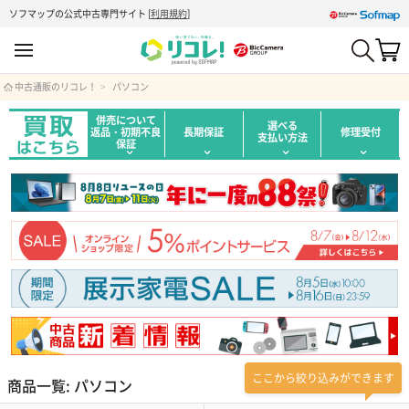
ソフマップの公式中古専門サイト
[
利用規約
]
中古通販のリコレ！
パソコン
併売について
選べる
返品・初期不良
長期保証
修理受付
支払い方法
保証
ここから絞り込みができます
商品一覧: パソコン