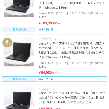
U (1.3GHz)／16GB／SSD512GB／15.6インチワイ
ド／Windows11 Pro］
Core i5 1335U (1.3GHz) | 15.6インチワイド | Windows
11 Pro
¥
109,980
(税込)
取扱店舗
AKIBA 駅前館
NEC(エヌイーシー)
B
VersaPro タイプVF PC-V1T46F89BS2M 〔NEC R
ランク
efreshed PC〕 ≪メーカー保証あり≫ ［Core-i5-1
335U (1.3GHz)／8GB／SSD256GB／15.6インチワ
イド／Windows11 Pro］
Core i5 1335U (1.3GHz) | 15.6インチワイド | Windows
11 Pro
¥
94,980
(税込)
取扱店舗
横浜ビブレ店
NEC(エヌイーシー)
VersaPro タイプVD PC-VKM47DZGK 〔NEC Refr
eshed PC〕 ≪メーカー保証あり≫ ［Core-i5-135
0P (1.9GHz)／16GB／SSD256GB／15.6
¥
94,980
～
(税込)