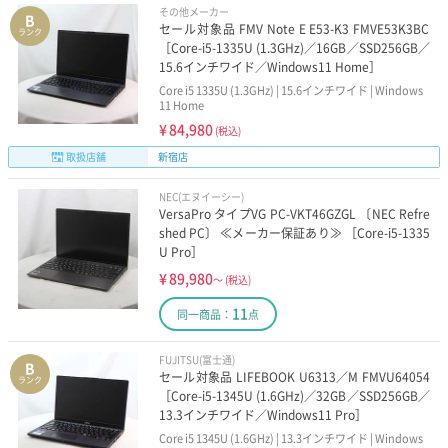
その他メーカー
B
セール対象品 FMV Note E E53-K3 FMVE53K3BC
ランク
［Core-i5-1335U (1.3GHz)／16GB／SSD256GB／
15.6インチワイド／Windows11 Home］
Core i5 1335U (1.3GHz) | 15.6インチワイド | Windows
11 Home
¥
84,980
(税込)
取扱店舗
新宿店
NEC(エヌイーシー)
VersaPro タイプVG PC-VKT46GZGL 〔NEC Refre
shed PC〕 ≪メーカー保証あり≫ ［Core-i5-1335
U Pro］
¥
89,980
～
(税込)
11
同一商品：
点
FUJITSU(富士通)
B
セール対象品 LIFEBOOK U6313／M FMVU64054
ランク
［Core-i5-1345U (1.6GHz)／32GB／SSD256GB／
13.3インチワイド／Windows11 Pro］
Core i5 1345U (1.6GHz) | 13.3インチワイド | Windows