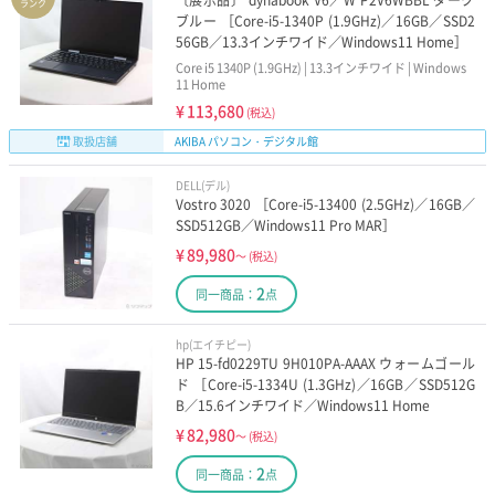
〔展示品〕 dynabook V6／W P2V6WBBL ダーク
ランク
ブルー ［Core-i5-1340P (1.9GHz)／16GB／SSD2
56GB／13.3インチワイド／Windows11 Home］
Core i5 1340P (1.9GHz) | 13.3インチワイド | Windows
11 Home
¥
113,680
(税込)
取扱店舗
AKIBA パソコン・デジタル館
DELL(デル)
Vostro 3020 ［Core-i5-13400 (2.5GHz)／16GB／
SSD512GB／Windows11 Pro MAR］
¥
89,980
～
(税込)
2
同一商品：
点
hp(エイチピー)
HP 15-fd0229TU 9H010PA-AAAX ウォームゴール
ド ［Core-i5-1334U (1.3GHz)／16GB／SSD512G
B／15.6インチワイド／Windows11 Home
¥
82,980
～
(税込)
2
同一商品：
点