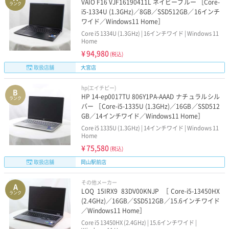
VAIO F16 VJF16190411L ネイビーブルー ［Core-
ランク
i5-1334U (1.3GHz)／8GB／SSD512GB／16インチ
ワイド／Windows11 Home］
Core i5 1334U (1.3GHz) | 16インチワイド | Windows 11
Home
¥
94,980
(税込)
取扱店舗
大宮店
hp(エイチピー)
B
HP 14-ep0017TU 806Y1PA-AAAD ナチュラルシル
ランク
バー ［Core-i5-1335U (1.3GHz)／16GB／SSD512
GB／14インチワイド／Windows11 Home］
Core i5 1335U (1.3GHz) | 14インチワイド | Windows 11
Home
¥
75,580
(税込)
取扱店舗
岡山駅前店
その他メーカー
A
LOQ 15IRX9 83DV00KNJP ［Core-i5-13450HX
ランク
(2.4GHz)／16GB／SSD512GB／15.6インチワイド
／Windows11 Home］
Core i5 13450HX (2.4GHz) | 15.6インチワイド |