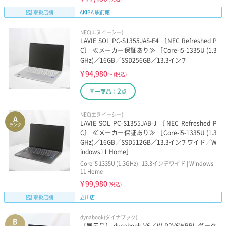
取扱店舗
AKIBA 駅前館
NEC(エヌイーシー)
LAVIE SOL PC-S1355JAS-E4 〔NEC Refreshed P
C〕 ≪メーカー保証あり≫ ［Core-i5-1335U (1.3
GHz)／16GB／SSD256GB／13.3インチ
¥
94,980
～
(税込)
2
同一商品：
点
NEC(エヌイーシー)
A
LAVIE SOL PC-S1355JAB-J 〔NEC Refreshed P
ランク
C〕 ≪メーカー保証あり≫ ［Core-i5-1335U (1.3
GHz)／16GB／SSD512GB／13.3インチワイド／W
indows11 Home］
Core i5 1335U (1.3GHz) | 13.3インチワイド | Windows
11 Home
¥
99,980
(税込)
取扱店舗
立川店
dynabook(ダイナブック)
B