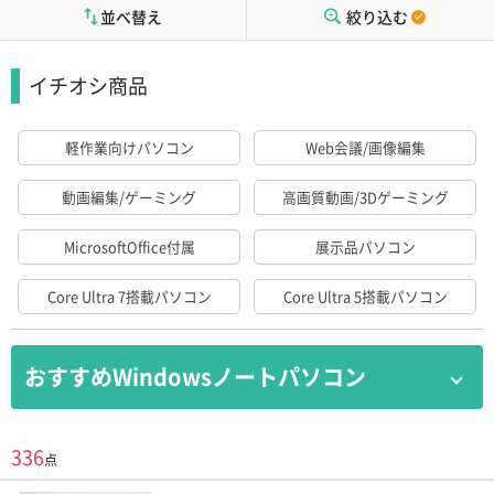
並べ替え
絞り込む
イチオシ商品
軽作業向けパソコン
Web会議/画像編集
動画編集/ゲーミング
高画質動画/3Dゲーミング
MicrosoftOffice付属
展示品パソコン
Core Ultra 7搭載パソコン
Core Ultra 5搭載パソコン
おすすめWindowsノートパソコン
学生におすすめ Windows11/SSD搭載/メモ
336
点
リ8GB以上/液晶15.4インチ未満
※Office付属は除