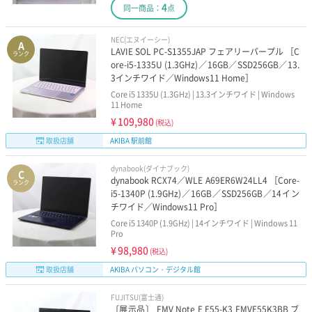
4
同一商品：
点
NEC(エヌイーシー)
A
LAVIE SOL PC-S1355JAP フェアリーパープル ［C
ランク
ore-i5-1335U (1.3GHz)／16GB／SSD256GB／13.
3インチワイド／Windows11 Home］
Core i5 1335U (1.3GHz) | 13.3インチワイド | Windows
11 Home
¥
109,980
(税込)
取扱店舗
AKIBA 駅前館
dynabook(ダイナブック)
C
dynabook RCX74／WLE A69ER6W24LL4 ［Core-
ランク
i5-1340P (1.9GHz)／16GB／SSD256GB／14イン
チワイド／Windows11 Pro］
Core i5 1340P (1.9GHz) | 14インチワイド | Windows 11
Pro
¥
98,980
(税込)
取扱店舗
AKIBA パソコン・デジタル館
FUJITSU(富士通)
〔展示品〕 FMV Note E E55-K3 FMVE55K3BB ブ