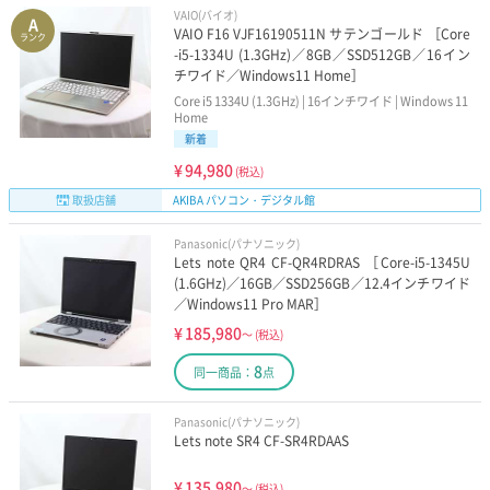
VAIO(バイオ)
A
VAIO F16 VJF16190511N サテンゴールド ［Core
第12世代Core-i3搭載
第13世代Core-i3搭載
ランク
-i5-1334U (1.3GHz)／8GB／SSD512GB／16イン
チワイド／Windows11 Home］
条件・機能で選ぶ
Core i5 1334U (1.3GHz) | 16インチワイド | Windows 11
Home
新着
MicrosoftOffice付属
格安パソコン(保証付き)
¥
94,980
(税込)
Win11＆15インチ
Win11＆13インチ
取扱店舗
AKIBA パソコン・デジタル館
Panasonic(パナソニック)
Win11＆Core-i7
Win11＆Core-i3
Lets note QR4 CF-QR4RDRAS ［Core-i5-1345U
(1.6GHz)／16GB／SSD256GB／12.4インチワイド
Win11＆Ryzen
ポータブルゲーミング
／Windows11 Pro MAR］
¥
185,980
～
(税込)
ゲーミングノート
ゲーミングデスク
8
同一商品：
点
価格・大きさで選ぶ
Panasonic(パナソニック)
Lets note SR4 CF-SR4RDAAS
2万円以下の13インチ
5万円以下の13インチ
¥
135,980
～
(税込)