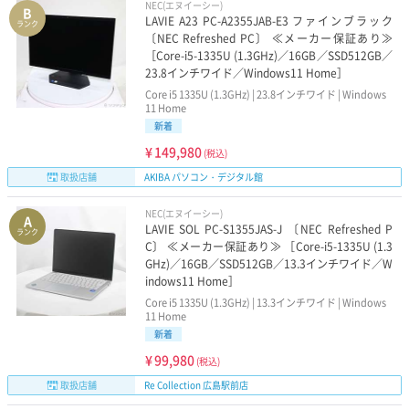
NEC(エヌイーシー)
く
B
LAVIE A23 PC-A2355JAB-E3 ファインブラック
ランク
〔NEC Refreshed PC〕 ≪メーカー保証あり≫
NEC
dynabook
［Core-i5-1335U (1.3GHz)／16GB／SSD512GB／
23.8インチワイド／Windows11 Home］
VAIO
FUJITSU
Core i5 1335U (1.3GHz) | 23.8インチワイド | Windows
11 Home
新着
Panasonic
Surface
¥
149,980
(税込)
取扱店舗
AKIBA パソコン・デジタル館
CPU世代で選ぶ
NEC(エヌイーシー)
A
LAVIE SOL PC-S1355JAS-J 〔NEC Refreshed P
第10世代Core-i5搭載
第11世代Core-i5搭載
ランク
C〕 ≪メーカー保証あり≫ ［Core-i5-1335U (1.3
GHz)／16GB／SSD512GB／13.3インチワイド／W
第12世代Core-i5搭載
第13世代Core-i5搭載
indows11 Home］
Core i5 1335U (1.3GHz) | 13.3インチワイド | Windows
第10世代Core-i7搭載
第11世代Core-i7搭載
11 Home
新着
第12世代Core-i7搭載
第13世代Core-i7搭載
¥
99,980
(税込)
取扱店舗
Re Collection 広島駅前店
第10世代Core-i3搭載
第11世代Core-i3搭載