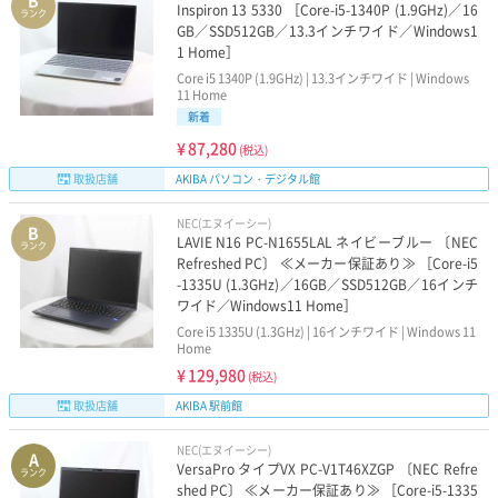
B
Inspiron 13 5330 ［Core-i5-1340P (1.9GHz)／16
ランク
GB／SSD512GB／13.3インチワイド／Windows1
1 Home］
Core i5 1340P (1.9GHz) | 13.3インチワイド | Windows
11 Home
新着
¥
87,280
(税込)
取扱店舗
AKIBA パソコン・デジタル館
NEC(エヌイーシー)
B
LAVIE N16 PC-N1655LAL ネイビーブルー 〔NEC
ランク
Refreshed PC〕 ≪メーカー保証あり≫ ［Core-i5
-1335U (1.3GHz)／16GB／SSD512GB／16インチ
ワイド／Windows11 Home］
Core i5 1335U (1.3GHz) | 16インチワイド | Windows 11
Home
¥
129,980
(税込)
取扱店舗
AKIBA 駅前館
NEC(エヌイーシー)
A
VersaPro タイプVX PC-V1T46XZGP 〔NEC Refre
ランク
shed PC〕 ≪メーカー保証あり≫ ［Core-i5-1335