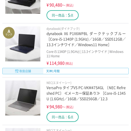
¥
90,480
～
(税込)
5
同一商品：
点
dynabook(ダイナブック)
A
dynabook X6 P1X6WPBL ダークテックブルー
ランク
［Core-i5-1340P (1.9GHz)／16GB／SSD512GB／
13.3インチワイド／Windows11 Home］
Core i5 1340P (1.9GHz) | 13.3インチワイド | Windows
11 Home
¥
114,980
(税込)
取扱店舗
天神1号館
NEC(エヌイーシー)
VersaPro タイプVS PC-VKM47S4GL 〔NEC Refre
shed PC〕 ≪メーカー保証あり≫ ［Core-i5-1345
U (1.6GHz)／16GB／SSD256GB／12.3
¥
94,980
～
(税込)
6
同一商品：
点
NEC(エヌイーシー)