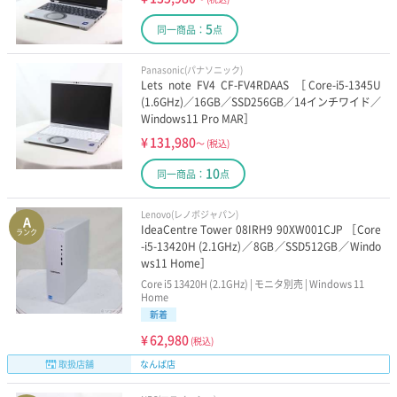
8万円以下の13インチ
10万円以下の13インチ
5
同一商品：
点
2万円以下の15インチ
5万円以下の15インチ
Panasonic(パナソニック)
Lets note FV4 CF-FV4RDAAS ［Core-i5-1345U
8万円以下の15インチ
10万円以下の15インチ
(1.6GHz)／16GB／SSD256GB／14インチワイド／
Windows11 Pro MAR］
¥
131,980
～
(税込)
10
同一商品：
点
Lenovo(レノボジャパン)
A
IdeaCentre Tower 08IRH9 90XW001CJP ［Core
ランク
-i5-13420H (2.1GHz)／8GB／SSD512GB／Windo
ws11 Home］
Core i5 13420H (2.1GHz) | モニタ別売 | Windows 11
Home
新着
¥
62,980
(税込)
取扱店舗
なんば店