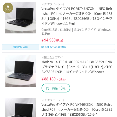
NEC(エヌイーシー)
A
VersaPro タイプVN PC-VKT46NZGM 〔NEC Refr
ランク
eshed PC〕 ≪メーカー保証あり≫ ［Core-i5-133
5U (1.3GHz)／16GB／SSD256GB／13.3インチワ
イド／Windows11 Pro］
Core i5 1335U (1.3GHz) | 13.3インチワイド | Windows
11 Pro
¥
94,980
(税込)
取扱店舗
Re Collection 新橋店
MSI(エムエスアイ)
Modern 14 F13M MODERN-14F13MG5359JPNN
プラチナグレイ ［Core-i5-1334U (1.3GHz)／16G
B／SSD512GB／14インチワイド／Windows
¥
88,180
～
(税込)
3
同一商品：
点
NEC(エヌイーシー)
VersaPro タイプVX PC-VKT46XZGK 〔NEC Refre
shed PC〕 ≪メーカー保証あり≫ ［Core-i5-1335
U (1.3GHz)／8GB／SSD256GB／15.6イ