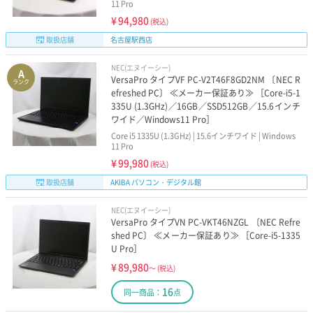
11 Pro
¥
94,980
(税込)
取扱店舗
名古屋駅西店
NEC(エヌイーシー)
A
VersaPro タイプVF PC-V2T46F8GD2NM 〔NEC R
ランク
efreshed PC〕 ≪メーカー保証あり≫ ［Core-i5-1
335U (1.3GHz)／16GB／SSD512GB／15.6インチ
ワイド／Windows11 Pro］
Core i5 1335U (1.3GHz) | 15.6インチワイド | Windows
11 Pro
¥
99,980
(税込)
取扱店舗
AKIBA パソコン・デジタル館
NEC(エヌイーシー)
VersaPro タイプVN PC-VKT46NZGL 〔NEC Refre
shed PC〕 ≪メーカー保証あり≫ ［Core-i5-1335
U Pro］
¥
89,980
～
(税込)
16
同一商品：
点