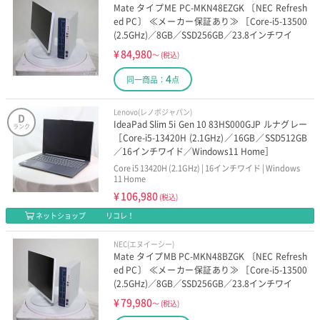
Mate タイプME PC-MKN48EZGK 〔NEC Refresh
ed PC〕 ≪メーカー保証あり≫ ［Core-i5-13500
(2.5GHz)／8GB／SSD256GB／23.8インチワイ
¥
84,980
～
(税込)
4
同一商品：
点
Lenovo(レノボジャパン)
D
IdeaPad Slim 5i Gen 10 83HS000GJP ルナグレー
ランク
［Core-i5-13420H (2.1GHz)／16GB／SSD512GB
／16インチワイド／Windows11 Home］
Core i5 13420H (2.1GHz) | 16インチワイド | Windows
11 Home
¥
106,980
(税込)
ネットショップ
リコレ！
NEC(エヌイーシー)
Mate タイプMB PC-MKN48BZGK 〔NEC Refresh
ed PC〕 ≪メーカー保証あり≫ ［Core-i5-13500
(2.5GHz)／8GB／SSD256GB／23.8インチワイ
¥
79,980
～
(税込)