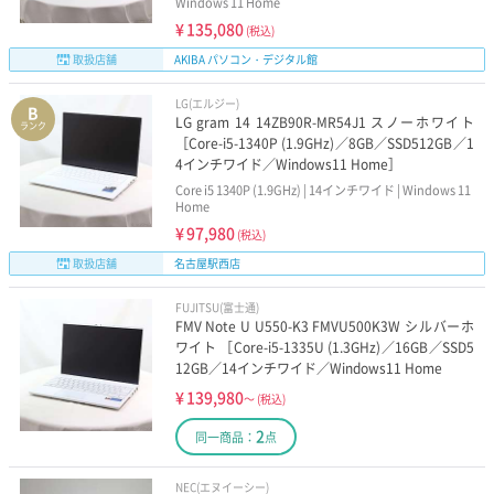
Windows 11 Home
¥
135,080
(税込)
取扱店舗
AKIBA パソコン・デジタル館
LG(エルジー)
B
LG gram 14 14ZB90R-MR54J1 スノーホワイト
ランク
［Core-i5-1340P (1.9GHz)／8GB／SSD512GB／1
4インチワイド／Windows11 Home］
Core i5 1340P (1.9GHz) | 14インチワイド | Windows 11
Home
¥
97,980
(税込)
取扱店舗
名古屋駅西店
FUJITSU(富士通)
FMV Note U U550-K3 FMVU500K3W シルバーホ
ワイト ［Core-i5-1335U (1.3GHz)／16GB／SSD5
12GB／14インチワイド／Windows11 Home
¥
139,980
～
(税込)
2
同一商品：
点
NEC(エヌイーシー)