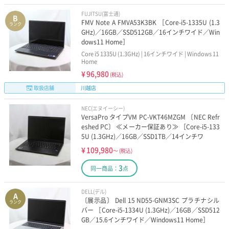
FUJITSU(富士通)
B
FMV Note A FMVA53K3BK ［Core-i5-1335U (1.3
ランク
GHz)／16GB／SSD512GB／16インチワイド／Win
dows11 Home］
Core i5 1335U (1.3GHz) | 16インチワイド | Windows 11
Home
¥
96,980
(税込)
取扱店舗
川越店
NEC(エヌイーシー)
VersaPro タイプVM PC-VKT46MZGM 〔NEC Refr
eshed PC〕 ≪メーカー保証あり≫ ［Core-i5-133
5U (1.3GHz)／16GB／SSD1TB／14インチワ
¥
109,980
～
(税込)
3
同一商品：
点
DELL(デル)
A
〔展示品〕 Dell 15 ND55-GNM3SC プラチナシル
ランク
バー ［Core-i5-1334U (1.3GHz)／16GB／SSD512
GB／15.6インチワイド／Windows11 Home］