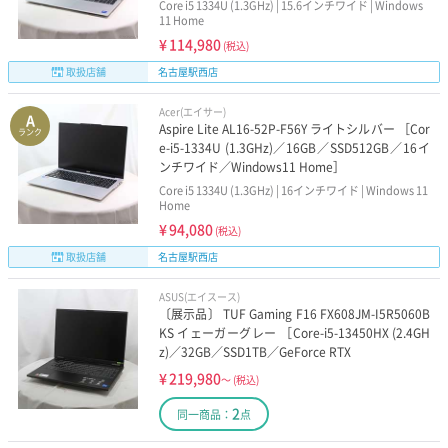
Core i5 1334U (1.3GHz) | 15.6インチワイド | Windows
11 Home
¥
114,980
(税込)
取扱店舗
名古屋駅西店
Acer(エイサー)
A
Aspire Lite AL16-52P-F56Y ライトシルバー ［Cor
ランク
e-i5-1334U (1.3GHz)／16GB／SSD512GB／16イ
ンチワイド／Windows11 Home］
Core i5 1334U (1.3GHz) | 16インチワイド | Windows 11
Home
¥
94,080
(税込)
取扱店舗
名古屋駅西店
ASUS(エイスース)
〔展示品〕 TUF Gaming F16 FX608JM-I5R5060B
KS イェーガーグレー ［Core-i5-13450HX (2.4GH
z)／32GB／SSD1TB／GeForce RTX
¥
219,980
～
(税込)
2
同一商品：
点