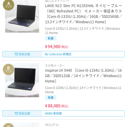
NEC(エヌイーシー)
A
LAVIE N13 Slim PC-N1355HAL ネイビーブルー
ランク
〔NEC Refreshed PC〕 ≪メーカー保証あり≫
［Core-i5-1335U (1.3GHz)／16GB／SSD256GB／
13.3インチワイド／Windows11 Home］
Core i5 1335U (1.3GHz) | 13.3インチワイド | Windows
11 Home
新着
¥
94,980
(税込)
取扱店舗
Re Collection 新橋店
その他メーカー
B
Inspiron 14 5440 ［Core-i5-1334U (1.3GHz)／16
ランク
GB／SSD512GB／14インチワイド／Windows11
Home］
Core i5 1334U (1.3GHz) | 14インチワイド | Windows 11
Home
新着
¥
88,480
(税込)
取扱店舗
AKIBA 駅前館
DELL(デル)