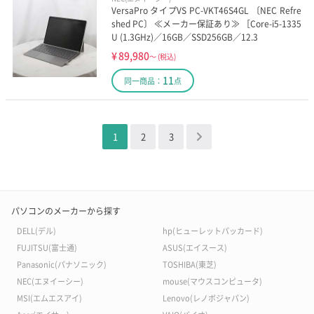
VersaPro タイプVS PC-VKT46S4GL 〔NEC Refre
shed PC〕 ≪メーカー保証あり≫ ［Core-i5-1335
U (1.3GHz)／16GB／SSD256GB／12.3
¥
89,980
～
(税込)
11
同一商品：
点
1
2
3
＞
パソコンのメーカーから探す
DELL(デル)
hp(ヒューレットパッカード)
FUJITSU(富士通)
ASUS(エイスース)
Panasonic(パナソニック)
TOSHIBA(東芝)
NEC(エヌイーシー)
mouse(マウスコンピュータ)
MSI(エムエスアイ)
Lenovo(レノボジャパン)