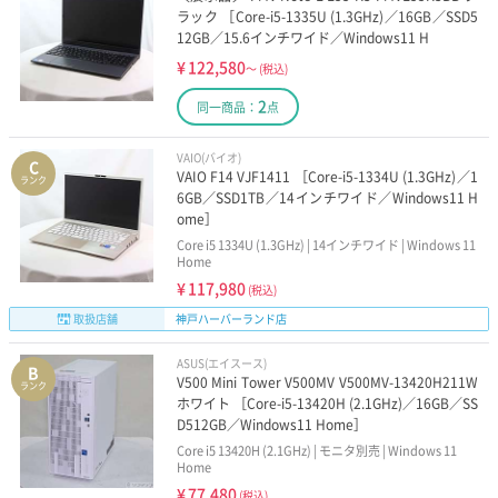
ラック ［Core-i5-1335U (1.3GHz)／16GB／SSD5
12GB／15.6インチワイド／Windows11 H
¥
122,580
～
(税込)
2
同一商品：
点
VAIO(バイオ)
C
VAIO F14 VJF1411 ［Core-i5-1334U (1.3GHz)／1
ランク
6GB／SSD1TB／14インチワイド／Windows11 H
ome］
Core i5 1334U (1.3GHz) | 14インチワイド | Windows 11
Home
¥
117,980
(税込)
取扱店舗
神戸ハーバーランド店
ASUS(エイスース)
B
V500 Mini Tower V500MV V500MV-13420H211W
ランク
ホワイト ［Core-i5-13420H (2.1GHz)／16GB／SS
D512GB／Windows11 Home］
Core i5 13420H (2.1GHz) | モニタ別売 | Windows 11
Home
¥
77,480
(税込)