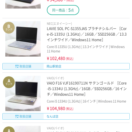
5
同一商品：
点
NEC(エヌイーシー)
B
LAVIE SOL PC-S1355JAS プラチナシルバー ［Cor
ランク
e-i5-1335U (1.3GHz)／16GB／SSD256GB／13.3
インチワイド／Windows11 Home］
Core i5 1335U (1.3GHz) | 13.3インチワイド | Windows
11 Home
¥
102,480
(税込)
取扱店舗
岡山駅前店
VAIO(バイオ)
A
VAIO F16 VJF16190711N サテンゴールド ［Core
ランク
-i5-1334U (1.3GHz)／16GB／SSD256GB／16イン
チ／Windows11 Home］
Core i5 1334U (1.3GHz) | 16インチ | Windows 11 Home
¥
104,980
(税込)
取扱店舗
なんば店
VAIO(バイオ)
A