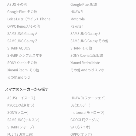
ASUS その他
Google Pixel 9/10
Google Pixel その他
HUAWEI
Leica Leitz（ライツ）Phone
Motorola
OPPO Reno/A/その他
Rakuten
SAMSUNG Galaxy A
SAMSUNG Galaxy S
SAMSUNG Galaxy Z
SAMSUNG Galaxy その他
SHARP AQUOS
SHARP その他
SHARP シンプルスマホ
SONY Xperia 1/5/8/10
SONY Xperia その他
Xiaomi Redmi Note
Xiaomi Redmi その他
その他 Android スマホ
その他android
スマホのメーカーから探す
ASUS(エイスース)
HUAWEI(ファーウェイ)
KYOCERA(京セラ)
LG(エルジー)
SONY(ソニー)
motorora(モトローラ)
SAMSUNG(サムスン)
GOOGLE(グーグル)
SHARP(シャープ)
VAIO(バイオ)
FUJITSU(富士通)
OPPO(オッポ)