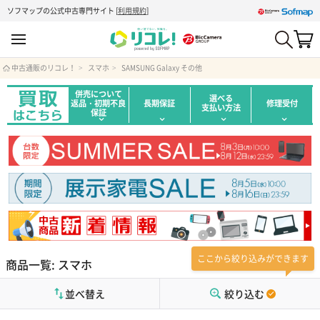
ソフマップの公式中古専門サイト
[
利用規約
]
中古通販のリコレ！
スマホ
SAMSUNG Galaxy その他
併売について
選べる
返品・初期不良
長期保証
修理受付
支払い方法
保証
ここから絞り込みができます
商品一覧: スマホ
並べ替え
絞り込む