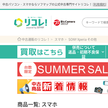
中古パソコン・スマホなら
ソフマップの公式中古専門サイト
リコレ！
[
利用規約
]
中古通販のリコレ！
スマホ
SONY Xperia その他
併売について
返品・初期不良保
証
商品一覧: スマホ