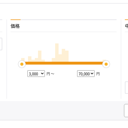
価格
円 ～
円