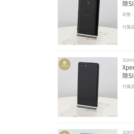
除S
状態
付属
SONY
B
Xpe
ランク
除S
付属
SONY