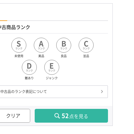
中古商品ランク
S
A
B
C
ランク
ランク
ランク
ランク
未使用
美品
良品
並品
D
E
ランク
ランク
難あり
ジャンク
中古品のランク表記について
52
クリア
点を見る