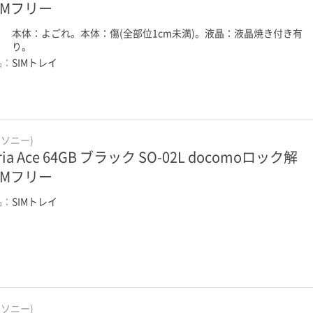
IMフリー
：
本体：よごれ。本体：傷(全部位1cm未満)。液晶：液晶焼き付き有
り。
品：
SIMトレイ
(ソニー)
ria Ace 64GB ブラック SO-02L docomoロック解
IMフリー
品：
SIMトレイ
(ソニー)