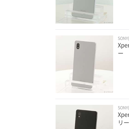
SONY
Xpe
ー
SONY
Xpe
リ