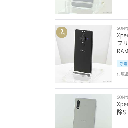
SONY
B
Xpe
ランク
フリ
RA
新着
付属
SONY
Xpe
除S