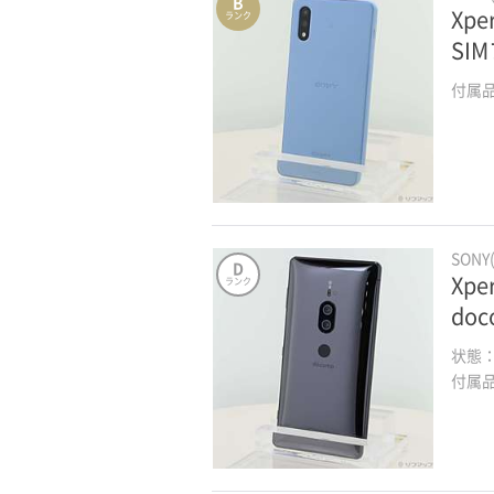
B
Xpe
ランク
SI
付属
SONY
D
Xpe
ランク
do
状態
付属