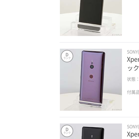
SONY
D
Xpe
ランク
ック
状態
付属
SONY
D
Xpe
ランク