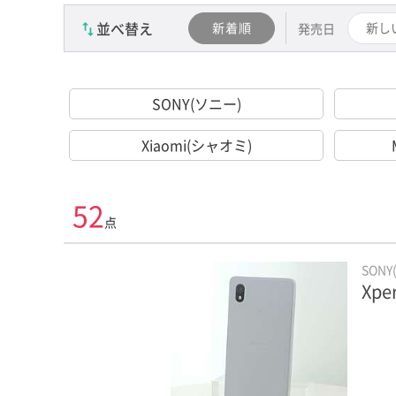
並べ替え
新着順
新し
発売日
SONY(ソニー)
Xiaomi(シャオミ)
52
点
SONY
Xpe