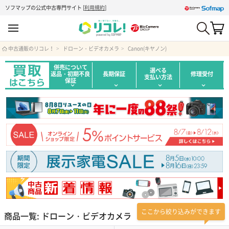
ソフマップの公式中古専門サイト
[
利用規約
]
中古通販のリコレ！
ドローン・ビデオカメラ
Canon(キヤノン)
併売について
選べる
返品・初期不良
長期保証
修理受付
支払い方法
保証
ここから絞り込みができます
商品一覧: ドローン・ビデオカメラ