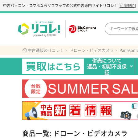
中古パソコン・スマホなら
ソフマップの公式中古専門サイト
リコレ！
[
利用規約
]
中古通販のリコレ！
ドローン・ビデオカメラ
Panaso
併売について
返品・初期不良保
証
商品一覧: ドローン・ビデオカメラ