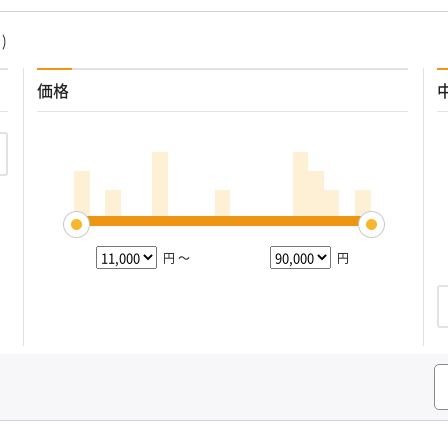
)
価格
円 ～
円