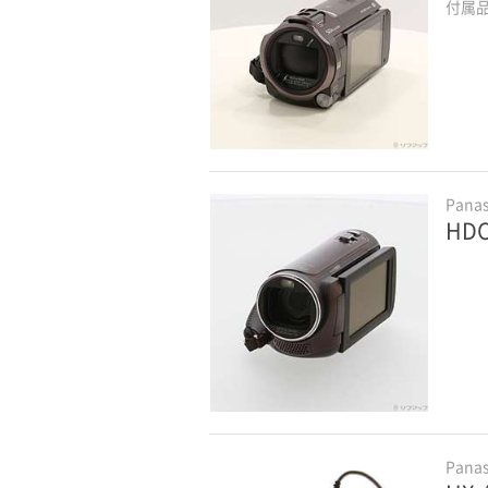
付属
Pana
HD
Pana