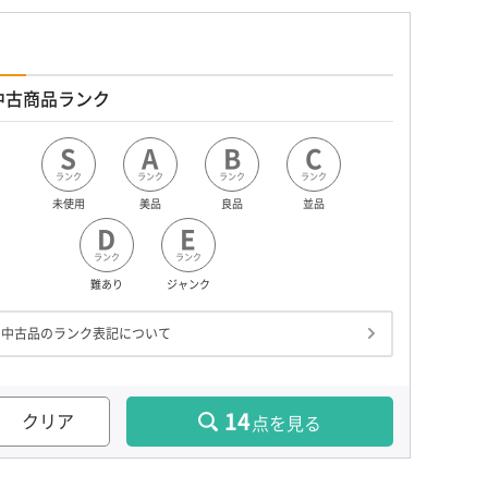
中古商品ランク
S
A
B
C
ランク
ランク
ランク
ランク
未使用
美品
良品
並品
D
E
ランク
ランク
難あり
ジャンク
中古品のランク表記について
14
クリア
点を見る