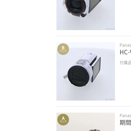
Pana
B
HC
ランク
付属
Pana
A
期間
ランク