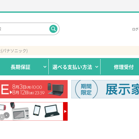
ログ
nic(パナソニック)
長期保証
選べる
支払い方法
修理受付