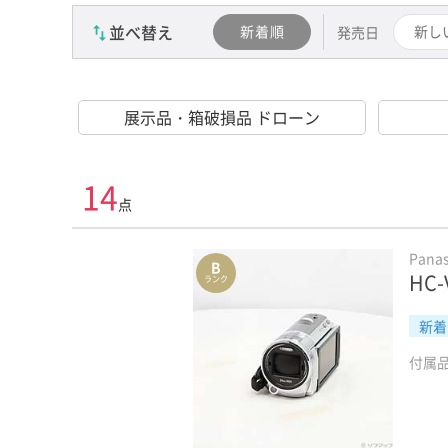
並べ替え
新着順
新し
発売日
展示品・箱破損品 ドローン
14
点
Pana
B
HC
ランク
新着
付属