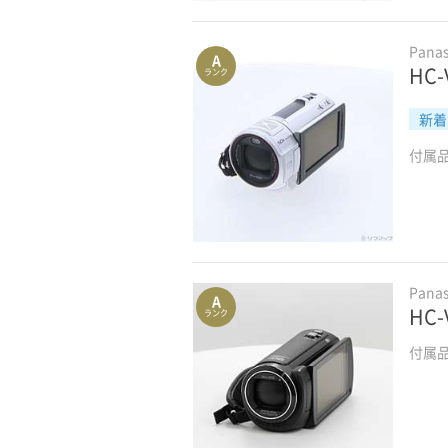
Pana
A
HC
ランク
新着
付属
Pana
A
HC
ランク
付属