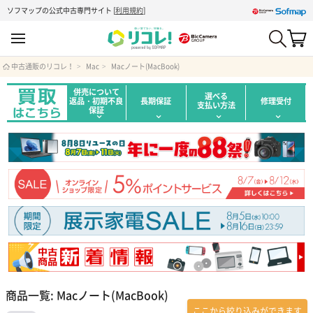
ソフマップの公式中古専門サイト
[
利用規約
]
中古通販のリコレ！
Mac
Macノート(MacBook)
併売について
選べる
返品・初期不良
長期保証
修理受付
支払い方法
保証
商品一覧: Macノート(MacBook)
ここから絞り込みができます