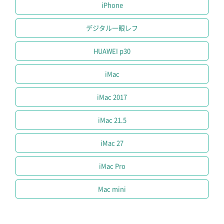
iPhone
デジタル一眼レフ
HUAWEI p30
iMac
iMac 2017
iMac 21.5
iMac 27
iMac Pro
Mac mini