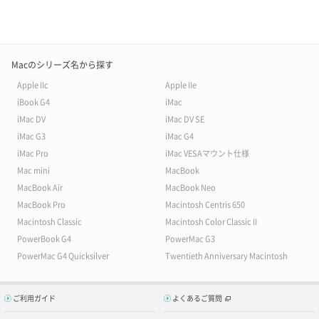
Macのシリーズ名から探す
Apple IIc
Apple IIe
iBook G4
iMac
iMac DV
iMac DV SE
iMac G3
iMac G4
iMac Pro
iMac VESAマウント仕様
Mac mini
MacBook
MacBook Air
MacBook Neo
MacBook Pro
Macintosh Centris 650
Macintosh Classic
Macintosh Color Classic II
PowerBook G4
PowerMac G3
PowerMac G4 Quicksilver
Twentieth Anniversary Macintosh
ご利用ガイド
よくあるご質問