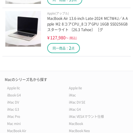
Apple(アップル)
MacBook Air 13.6-inch Late-2024 MC7W4J／A A
pple M2 8コアCPU_8コアGPU 16GB SSD256GB
スターライト 〔26.3 Tahoe〕 ［グ
¥
127,980
～
(税込)
2
同一商品：
点
Macのシリーズ名から探す
Apple IIc
Apple IIe
iBook G4
iMac
iMac DV
iMac DV SE
iMac G3
iMac G4
iMac Pro
iMac VESAマウント仕様
Mac mini
MacBook
MacBook Air
MacBook Neo