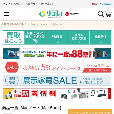
ソフマップの公式中古専門サイト
[
利用規約
]
中古通販のリコレ！
Mac
Macノート(MacBook)
併売について
選べる
返品・初期不良
長期保証
修理受付
支払い方法
保証
商品一覧: Macノート(MacBook)
ここから絞り込みができます