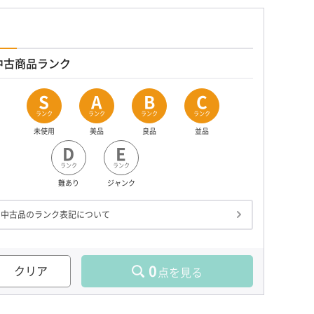
中古商品ランク
S
A
B
C
ランク
ランク
ランク
ランク
未使用
美品
良品
並品
D
E
ランク
ランク
難あり
ジャンク
中古品のランク表記について
0
クリア
点を見る