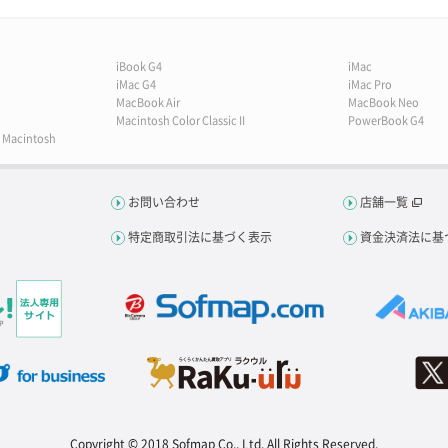
iBook G4
iMac
iMac G4
iMac Pro
MacBook Air
MacBook Neo
Macintosh Color Classic II
PowerBook G4
y Macintosh
お問い合わせ
店舗一覧
特定商取引法に基づく表示
資金決済法に基
Copyright © 2018 Sofmap Co., Ltd. All Rights Reserved.