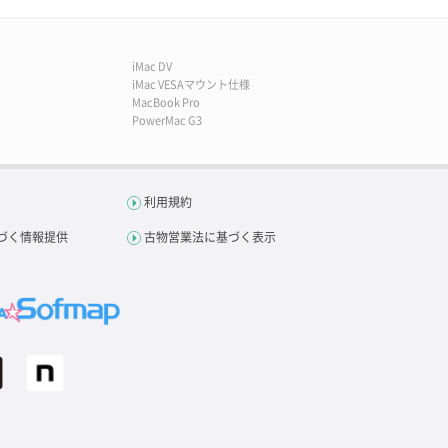
iMac DV
iMac VESAマウント仕様
MacBook Pro
PowerMac G3
利用規約
づく情報提供
古物営業法に基づく表示