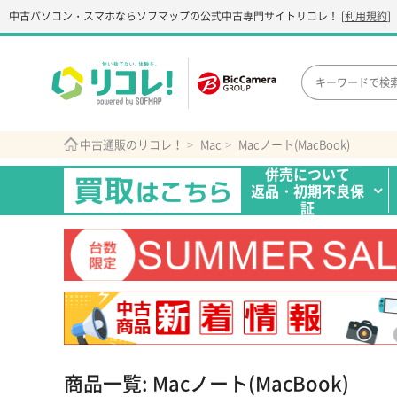
中古パソコン・スマホなら
ソフマップの公式中古専門サイト
リコレ！
[
利用規約
]
中古通販のリコレ！
Mac
Macノート(MacBook)
併売について
返品・初期不良保
証
商品一覧: Macノート(MacBook)