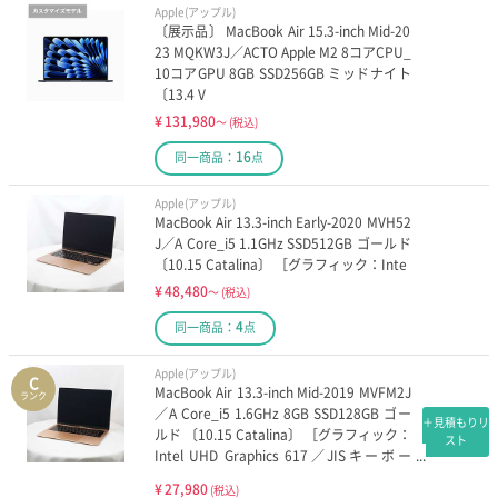
Apple(アップル)
〔展示品〕 MacBook Air 15.3-inch Mid-20
23 MQKW3J／ACTO Apple M2 8コアCPU_
10コアGPU 8GB SSD256GB ミッドナイト
〔13.4 V
¥
131,980
～
(税込)
16
同一商品：
点
Apple(アップル)
MacBook Air 13.3-inch Early-2020 MVH52
J／A Core_i5 1.1GHz SSD512GB ゴールド
〔10.15 Catalina〕 ［グラフィック：Inte
¥
48,480
～
(税込)
4
同一商品：
点
Apple(アップル)
C
MacBook Air 13.3-inch Mid-2019 MVFM2J
ランク
／A Core_i5 1.6GHz 8GB SSD128GB ゴー
＋見積もりリ
ルド 〔10.15 Catalina〕 ［グラフィック：
スト
Intel UHD Graphics 617／JISキーボー
ド］
¥
27,980
(税込)