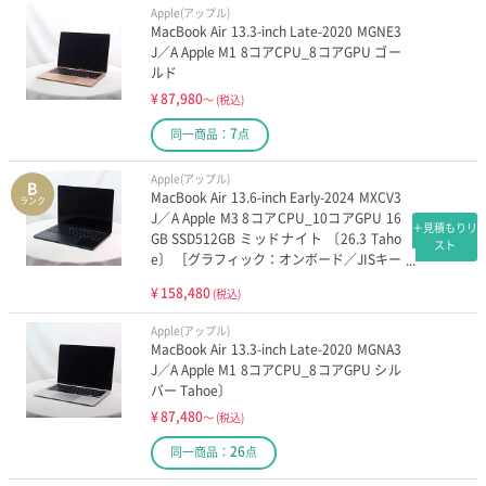
Apple(アップル)
MacBook Air 13.3-inch Late-2020 MGNE3
J／A Apple M1 8コアCPU_8コアGPU ゴー
ルド
¥
87,980
～
(税込)
7
同一商品：
点
Apple(アップル)
B
MacBook Air 13.6-inch Early-2024 MXCV3
ランク
J／A Apple M3 8コアCPU_10コアGPU 16
＋見積もりリ
GB SSD512GB ミッドナイト 〔26.3 Taho
スト
e〕 ［グラフィック：オンボード／JISキー
ボード］
¥
158,480
(税込)
Apple(アップル)
MacBook Air 13.3-inch Late-2020 MGNA3
J／A Apple M1 8コアCPU_8コアGPU シル
バー Tahoe〕
¥
87,480
～
(税込)
26
同一商品：
点