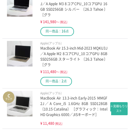
J／A Apple M3 8コアCPU_10コアGPU 16
GB SSD256GB シルバー 〔26.3 Tahoe〕
［グラ
¥
141,980
～
(税込)
16
同一商品：
点
Apple(アップル)
MacBook Air 15.3-inch Mid-2023 MQKU3J
／A Apple M2 8コアCPU_10コアGPU 8GB
SSD256GB スターライト 〔26.3 Tahoe〕
［グラ
¥
111,480
～
(税込)
2
同一商品：
点
Apple(アップル)
C
MacBook Air 13.3-inch Early-2015 MMGF
ランク
2J／A Core_i5 1.6GHz 8GB SSD128GB
＋見積もりリ
〔10.15 Catalina〕 ［グラフィック：Intel
スト
HD Graphics 6000／JISキーボード］
¥
11,480
(税込)