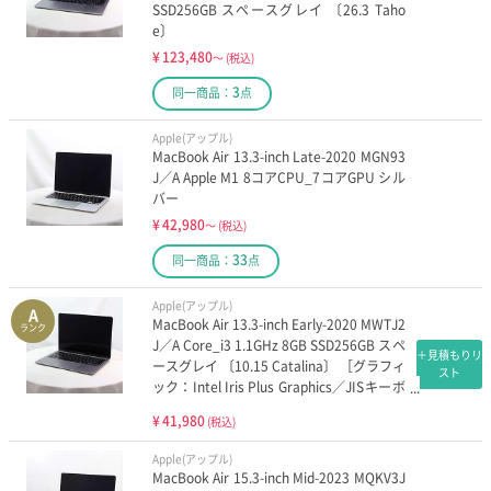
SSD256GB スペースグレイ 〔26.3 Taho
e〕
¥
123,480
～
(税込)
3
同一商品：
点
Apple(アップル)
MacBook Air 13.3-inch Late-2020 MGN93
J／A Apple M1 8コアCPU_7コアGPU シル
バー
¥
42,980
～
(税込)
33
同一商品：
点
Apple(アップル)
A
MacBook Air 13.3-inch Early-2020 MWTJ2
ランク
J／A Core_i3 1.1GHz 8GB SSD256GB スペ
＋見積もりリ
ースグレイ 〔10.15 Catalina〕 ［グラフィ
スト
ック：Intel Iris Plus Graphics／JISキーボ
ード］
¥
41,980
(税込)
Apple(アップル)
MacBook Air 15.3-inch Mid-2023 MQKV3J