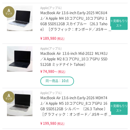
Apple(アップル)
A
MacBook Air 13.6-inch Early-2025 MC6U4
ランク
J／A Apple M4 10コアCPU_10コアGPU 1
＋見積もりリ
6GB SSD512GB スカイブルー 〔26.3 Taho
スト
e〕 ［グラフィック：オンボード／JISキー
ボード］
¥
189,980
(税込)
Apple(アップル)
MacBook Air 13.6-inch Mid-2022 MLY43J
／A Apple M2 8コアCPU_10コアGPU SSD
512GB ミッドナイト Tahoe〕
¥
74,980
～
(税込)
10
同一商品：
点
Apple(アップル)
A
MacBook Air 13.6-inch Early-2026 MDH74
ランク
J／A Apple M5 10コアCPU_8コアGPU 16
＋見積もりリ
GB SSD512GB シルバー 〔26.3 Tahoe〕
スト
［グラフィック：オンボード／JISキーボ
ード］
¥
199,980
(税込)