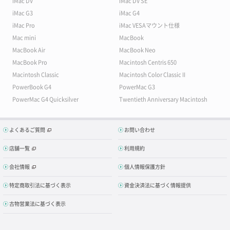
iMac DV
iMac DV SE
iMac G3
iMac G4
iMac Pro
iMac VESAマウント仕様
Mac mini
MacBook
MacBook Air
MacBook Neo
MacBook Pro
Macintosh Centris 650
Macintosh Classic
Macintosh Color Classic II
PowerBook G4
PowerMac G3
PowerMac G4 Quicksilver
Twentieth Anniversary Macintosh
よくあるご質問
お問い合わせ
店舗一覧
利用規約
会社情報
個人情報保護方針
特定商取引法に基づく表示
資金決済法に基づく情報提供
古物営業法に基づく表示