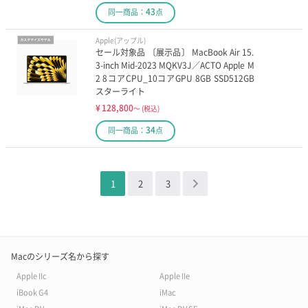
43
同一商品：
点
Apple(アップル)
セール対象品 〔展示品〕 MacBook Air 15.
3-inch Mid-2023 MQKV3J／ACTO Apple M
2 8コアCPU_10コアGPU 8GB SSD512GB
スターライト
¥
128,800
～
(税込)
34
同一商品：
点
1
2
3
＞
Macのシリーズ名から探す
Apple IIc
Apple IIe
iBook G4
iMac