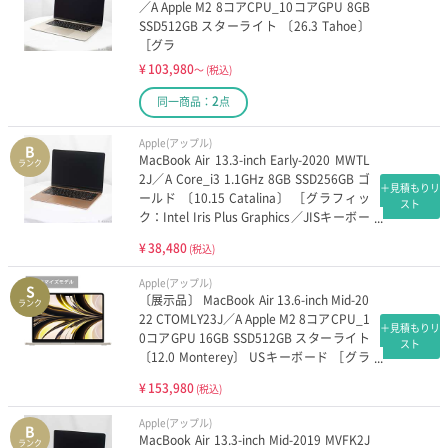
／A Apple M2 8コアCPU_10コアGPU 8GB
SSD512GB スターライト 〔26.3 Tahoe〕
［グラ
¥
103,980
～
(税込)
2
同一商品：
点
Apple(アップル)
B
MacBook Air 13.3-inch Early-2020 MWTL
ランク
2J／A Core_i3 1.1GHz 8GB SSD256GB ゴ
＋見積もりリ
ールド 〔10.15 Catalina〕 ［グラフィッ
スト
ク：Intel Iris Plus Graphics／JISキーボー
ド］
¥
38,480
(税込)
Apple(アップル)
S
〔展示品〕 MacBook Air 13.6-inch Mid-20
ランク
22 CTOMLY23J／A Apple M2 8コアCPU_1
＋見積もりリ
0コアGPU 16GB SSD512GB スターライト
スト
〔12.0 Monterey〕 USキーボード ［グラ
フィック：オンボード／USキーボード］
¥
153,980
(税込)
Apple(アップル)
B
MacBook Air 13.3-inch Mid-2019 MVFK2J
ランク