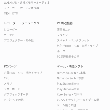
WALKMAN・各社メモリーオーディオ
スピーカー・オーディオ機器
MIDI・DTM
レコーダー・プロジェクター
PC周辺機器
レコーダー
液晶モニタ
カーナビ
プリンタ
プロジェクター・その他
スキャナ・ペンタブレット
外付けHDD・SSD・光学ドライブ
ルーター
PC周辺機器その他
PCパーツ
ゲーム・映像ソフト
内蔵HDD・SSD・光学ドライブ
Nintendo Switch 2本体
CPU
Nintendo Switch本体
メモリ
PlayStation 5本体
マザーボード
PlayStation 4本体
グラフィックボード
Xbox Series X / S本体
PCパーツその他
VRヘッドセット/オールドゲーム機
ゲーム機その他