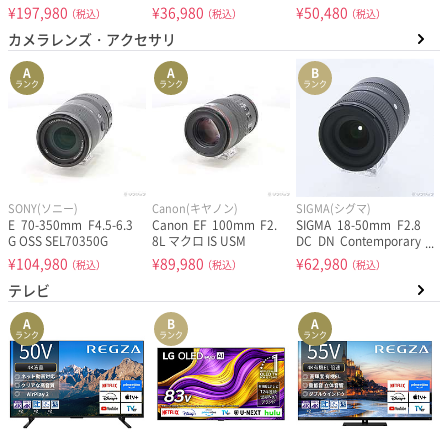
ZWASJP SIMフリー
13 au SIMフリー
como SIMフリー
¥
197,980
¥
36,980
¥
50,480
（税込）
（税込）
（税込）
［6.9インチ有機EL／S
カメラレンズ・アクセサリ
napdragon 8 Elite Gen
5 for Galaxy／RAM:12
GB／ナノSIM&eSIM］
A
A
B
ランク
ランク
ランク
SONY(ソニー)
Canon(キヤノン)
SIGMA(シグマ)
E 70-350mm F4.5-6.3
Canon EF 100mm F2.
SIGMA 18-50mm F2.8
G OSS SEL70350G
8L マクロ IS USM
DC DN Contemporary
ソニーE用
¥
104,980
¥
89,980
¥
62,980
（税込）
（税込）
（税込）
テレビ
A
B
A
ランク
ランク
ランク