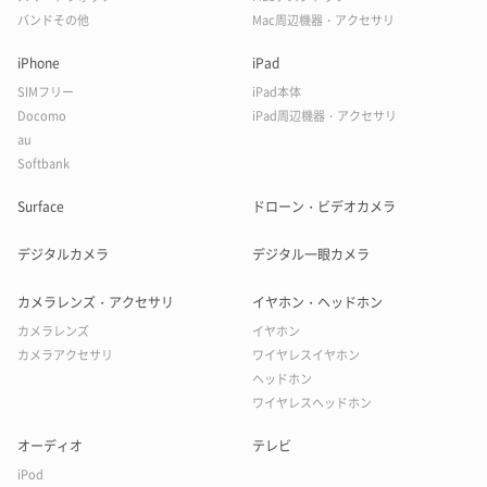
バンドその他
Mac周辺機器・アクセサリ
iPhone
iPad
SIMフリー
iPad本体
Docomo
iPad周辺機器・アクセサリ
au
Softbank
Surface
ドローン・ビデオカメラ
デジタルカメラ
デジタル一眼カメラ
カメラレンズ・アクセサリ
イヤホン・ヘッドホン
カメラレンズ
イヤホン
カメラアクセサリ
ワイヤレスイヤホン
ヘッドホン
ワイヤレスヘッドホン
オーディオ
テレビ
iPod