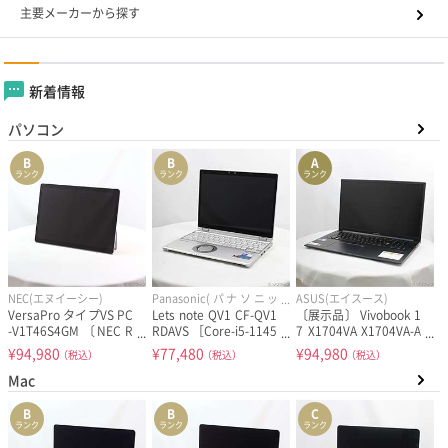
主要メーカーから探す
新着情報
パソコン
B
B
A
ランク
ランク
ランク
NEC(エヌイーシー)
Panasonic(パナソニッ
ASUS(エイスース)
ク)
VersaPro タイプVS PC
Lets note QV1 CF-QV1
〔展示品〕 Vivobook 1
-V1T46S4GM 〔NEC R
RDAVS ［Core-i5-1145
7 X1704VA X1704VA-A
efreshed PC〕 ≪メー
G7 (2.6GHz)／16GB／
U120W クワイエット
¥
94,980
¥
77,480
¥
94,980
（税込）
（税込）
（税込）
カー保証あり≫
SSD256GB／12インチ
ブルー ［Core-i7-1355
Mac
ワイド／Windows11 P
U (1.7GHz)／16GB／S
ro MAR］
SD512GB／17.3インチ
ワイド／Windows11 H
B
B
C
ome］
ランク
ランク
ランク