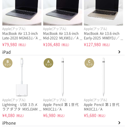
Apple(アップル)
Apple(アップル)
Apple(アップル)
MacBook Air 13.3-inch
MacBook Air 13.6-inch
MacBook Air 13.6-inch
Late-2020 MGN63J／A
Mid-2022 MLXW3J／A
Early-2025 MW0Y3J／
Apple M1 8コアCPU_7
Apple M2 8コアCPU_8
A Apple M4 10コアCP
¥
79,980
¥
106,480
¥
127,980
（税込）
（税込）
（税込）
コアGPU 8GB SSD256
コアGPU 8GB SSD256
U_8コアGPU 16GB SS
iPad
GB スペースグレイ 〔2
GB スペースグレイ 〔2
D256GB スターライト
6.3 Tahoe〕
6.3 Tahoe〕
〔26.3 Tahoe〕 ［グラ
フィック：オンボード
B
A
C
／JISキーボード］
ランク
ランク
ランク
Apple(アップル)
Apple(アップル)
Apple(アップル)
Lightning - USB 3カメ
Apple Pencil 第1世代
Apple Pencil 第1世代
ラアダプタ MX5J3AM
MK0C2J／A
MK0C2J／A
／A
¥
4,080
¥
6,980
¥
5,680
（税込）
（税込）
（税込）
iPhone