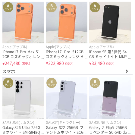
A
B
A
ランク
ランク
ランク
Apple(アップル)
Apple(アップル)
Apple(アップル)
iPhone17 Pro Max 51
iPhone17 Pro 512GB
iPhone SE 第3世代 64
2GB コズミックオレン
コズミックオレンジ M
GB ミッドナイト MMY
ジ MFYD4J／A SIMフリ
G8A4J／A SIMフリー
C3J／A SIMフリー
¥
247,480
¥
222,980
¥
33,480
（税込）
（税込）
（税込）
ー
スマホ
A
B
B
ランク
ランク
ランク
SAMSUNG(サムスン)
GALAXY(ギャラクシー)
SAMSUNG(サムスン)
Galaxy S26 Ultra 256G
Galaxy S22 256GB フ
Galaxy Z Flip5 256GB
B ホワイト SM-S948Q
ァントムホワイト SCG
ラベンダー SC-54D do