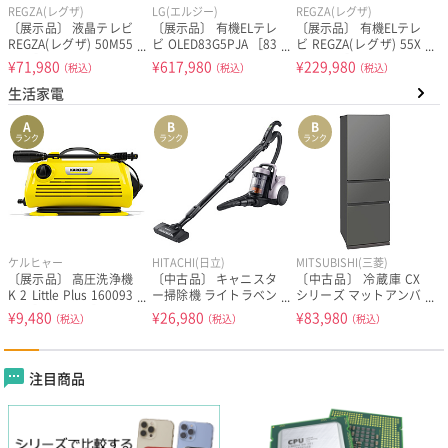
REGZA(レグザ)
LG(エルジー)
REGZA(レグザ)
〔展示品〕 液晶テレビ
〔展示品〕 有機ELテレ
〔展示品〕 有機ELテレ
REGZA(レグザ) 50M55
ビ OLED83G5PJA ［83
ビ REGZA(レグザ) 55X
0R ［50V型 ／Bluetoot
V型 ／Bluetooth対応
9900R ［55V型 ／4K
¥
71,980
¥
617,980
¥
229,980
（税込）
（税込）
（税込）
h対応 ／4K対応 ／B
／4K対応 ／BS・CS 4
対応 ／BS・CS 4Kチュ
生活家電
S・CS 4Kチューナー内
Kチューナー内蔵 ／Yo
ーナー内蔵 ／YouTube
蔵 ／YouTube対応］
uTube対応］
対応］
A
B
B
ランク
ランク
ランク
ケルヒャー
HITACHI(日立)
MITSUBISHI(三菱)
〔展示品〕 高圧洗浄機
〔中古品〕 キャニスタ
〔中古品〕 冷蔵庫 CX
K 2 Little Plus 160093
ー掃除機 ライトラベン
シリーズ マットアンバ
40 ［50／60Hz］
ダー CV-SP900M-V
ーグレー MR-CX37M-H
¥
9,480
¥
26,980
¥
83,980
（税込）
（税込）
（税込）
［サイクロン式 ／コー
［幅60cm ／365L ／3
ド式］
ドア ／右開きタイプ
／2025年］
注目商品