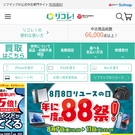
ソフマップの公式中古専門サイト
[
利用規約
]
中古商品総数
リコレ！の
66,000
便利な使い方
点以上！
併売について
選べる
返品・初期不良
長期保証
修理受付
支払い方法
保証
iPhoneを探す
iPadを探す
Macを探す
WinノートPC
お買い得未使用品
ソフマップのリユース