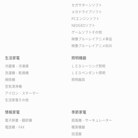
セガサターンソフト
メガドライブソフト
PCエンジンソフト
NEOGEOソフト
ゲームソフトその他
映像ブルーレイアニメ単品
映像ブルーレイアニメBOX
生活家電
照明機器
冷蔵庫・冷凍庫
ＬＥＤシーリング照明
洗濯機・乾燥機
ＬＥＤペンダント照明
掃除機
照明器具
空気清浄機
アイロン・スチーマー
生活家電その他
情報家電
季節家電
電子辞書・翻訳機
扇風機・サーキュレーター
電話機・FAX
暖房機器
加湿器