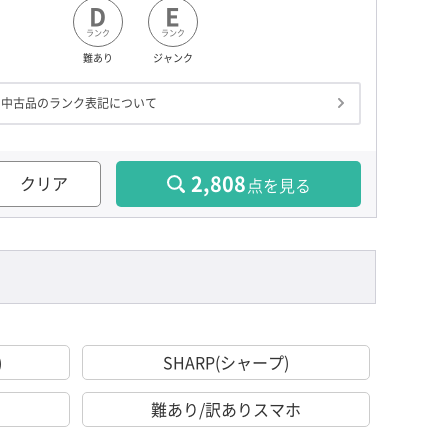
D
E
ランク
ランク
難あり
ジャンク
中古品のランク表記について
2,808
クリア
点を見る
)
SHARP(シャープ)
難あり/訳ありスマホ