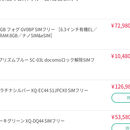
¥
72,98
a 128GB フォグ GV0BP SIMフリー ［6.3インチ有機EL／
4／RAM:8GB／ナノSIM&eSIM］
¥
10,48
8GB プリズムブルー SC-03L docomoロック解除SIMフ
¥
126,9
GB プラチナシルバー XQ-EC44 S1JPCX0 SIMフリー
¥
53,58
GB カーキグリーン XQ-DQ44 SIMフリー
同