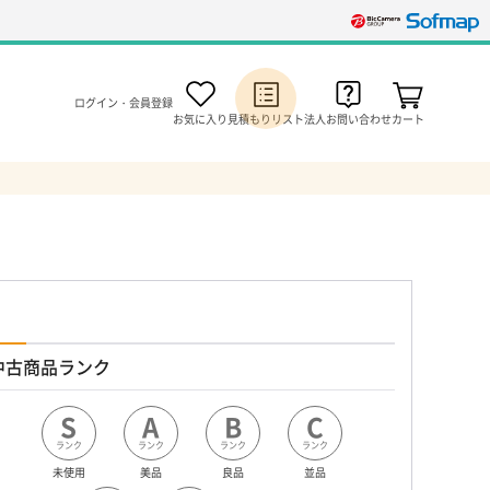
ログイン・会員登録
お気に入り
見積もりリスト
法人お問い合わせ
カート
中古商品ランク
S
A
B
C
ランク
ランク
ランク
ランク
未使用
美品
良品
並品