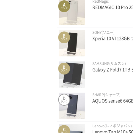
RedMagic
A
REDMAGIC 10 Pr
ランク
SONY(ソニー)
B
Xperia 10 VI 128
ランク
SAMSUNG(サムスン)
B
Galaxy Z Fold7
ランク
SHARP(シャープ)
D
AQUOS sense6 64
ランク
Lenovo(レノボジャパン)
C
Lenovo Tab M10a
ランク