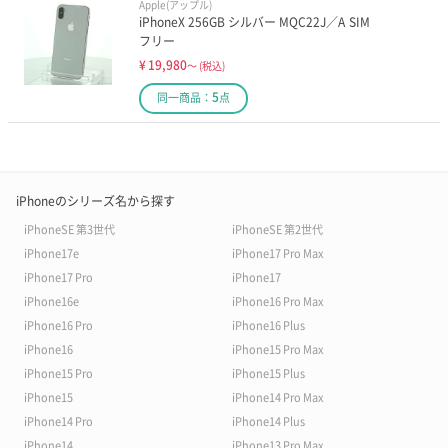
Apple(アップル)
iPhoneX 256GB シルバー MQC22J／A SIM
フリー
¥
19,980
～
(税込)
5
同一商品：
点
iPhoneのシリーズ名から探す
iPhoneSE 第3世代
iPhoneSE 第2世代
iPhone17e
iPhone17 Pro Max
iPhone17 Pro
iPhone17
iPhone16e
iPhone16 Pro Max
iPhone16 Pro
iPhone16 Plus
iPhone16
iPhone15 Pro Max
iPhone15 Pro
iPhone15 Plus
iPhone15
iPhone14 Pro Max
iPhone14 Pro
iPhone14 Plus
iPhone14
iPhone13 Pro Max