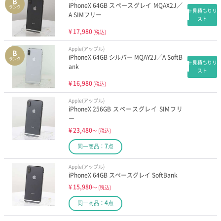
B
iPhoneX 64GB スペースグレイ MQAX2J／
ランク
＋見積もりリ
A SIMフリー
スト
¥
17,980
(税込)
Apple(アップル)
B
iPhoneX 64GB シルバー MQAY2J／A SoftB
ランク
＋見積もりリ
ank
スト
¥
16,980
(税込)
Apple(アップル)
iPhoneX 256GB スペースグレイ SIMフリ
ー
¥
23,480
～
(税込)
7
同一商品：
点
Apple(アップル)
iPhoneX 64GB スペースグレイ SoftBank
¥
15,980
～
(税込)
4
同一商品：
点