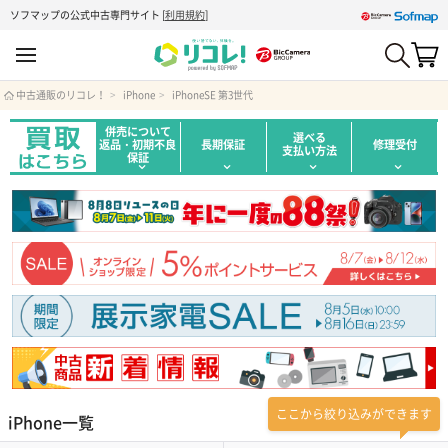
ソフマップの公式中古専門サイト
[
利用規約
]
中古通販のリコレ！
iPhone
iPhoneSE 第3世代
併売について
選べる
返品・初期不良
長期保証
修理受付
支払い方法
保証
ここから絞り込みができます
iPhone一覧