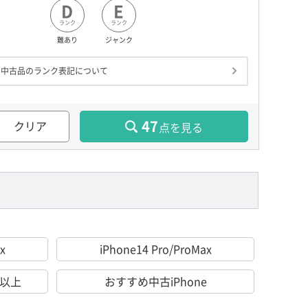
D
E
ランク
ランク
難あり
ジャンク
中古品のランク表記について
47
クリア
点を見る
x
iPhone14 Pro/ProMax
％以上
おすすめ中古iPhone