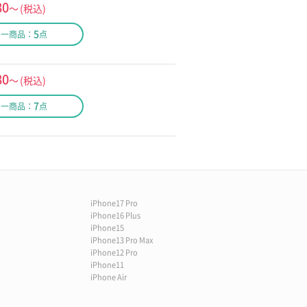
80
～
(税込)
5
同一商品：
点
80
～
(税込)
7
同一商品：
点
iPhone17 Pro
iPhone16 Plus
iPhone15
iPhone13 Pro Max
iPhone12 Pro
iPhone11
iPhone Air