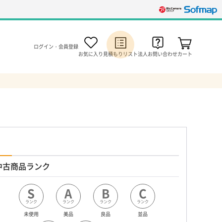
ログイン・会員登録
お気に入り
見積もりリスト
法人お問い合わせ
カート
中古商品ランク
S
A
B
C
ランク
ランク
ランク
ランク
未使用
美品
良品
並品