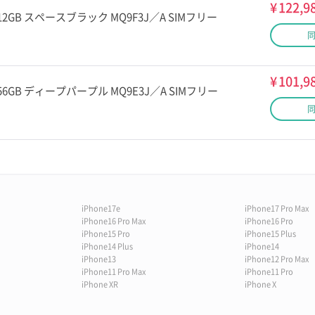
¥
122,9
ax 512GB スペースブラック MQ9F3J／A SIMフリー
¥
101,9
ax 256GB ディープパープル MQ9E3J／A SIMフリー
iPhone17e
iPhone17 Pro Max
iPhone16 Pro Max
iPhone16 Pro
iPhone15 Pro
iPhone15 Plus
iPhone14 Plus
iPhone14
iPhone13
iPhone12 Pro Max
iPhone11 Pro Max
iPhone11 Pro
iPhone XR
iPhone X