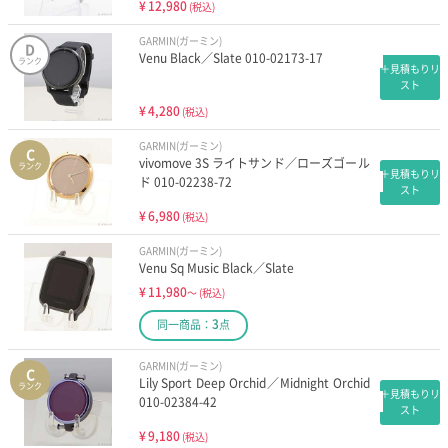
¥
12,980
(税込)
GARMIN(ガーミン)
D
Venu Black／Slate 010-02173-17
ランク
＋見積もりリ
スト
¥
4,280
(税込)
GARMIN(ガーミン)
C
vivomove 3S ライトサンド／ローズゴール
ランク
＋見積もりリ
ド 010-02238-72
スト
¥
6,980
(税込)
GARMIN(ガーミン)
Venu Sq Music Black／Slate
¥
11,980
～
(税込)
3
同一商品：
点
GARMIN(ガーミン)
C
Lily Sport Deep Orchid／Midnight Orchid
ランク
＋見積もりリ
010-02384-42
スト
¥
9,180
(税込)