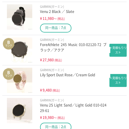
GARMIN(ガーミン)
Venu 2 Black ／ Slate
¥
11,980
～
(税込)
7
同一商品：
点
GARMIN(ガーミン)
B
ForeAthlete 245 Music 010-02120-72 ブ
ランク
＋見積もりリ
ラック／アクア
スト
¥
27,980
(税込)
GARMIN(ガーミン)
B
Lily Sport Dust Rose／Cream Gold
ランク
＋見積もりリ
スト
¥
9,480
(税込)
GARMIN(ガーミン)
Venu 2S Light Sand／Light Gold 010-024
29-61
¥
19,980
～
(税込)
2
同一商品：
点