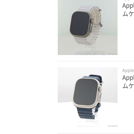
App
ムケ
Appl
App
ム