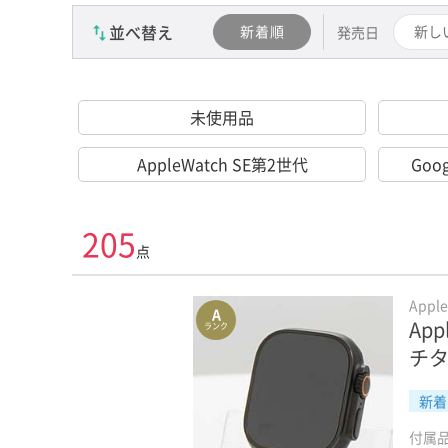
並べ替え
新着順
新し
発売日
未使用品
AppleWatch SE第2世代
Goog
205
点
Appl
A
App
ランク
チタ
新着
付属