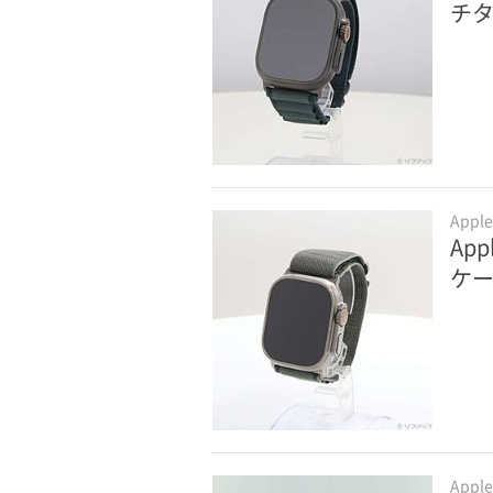
チタ
Appl
App
ケ
Appl