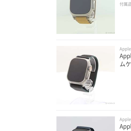
付属
Appl
App
ム
Appl
App