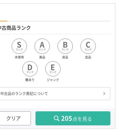
中古商品ランク
S
A
B
C
ランク
ランク
ランク
ランク
未使用
美品
良品
並品
D
E
ランク
ランク
難あり
ジャンク
中古品のランク表記について
205
クリア
点を見る