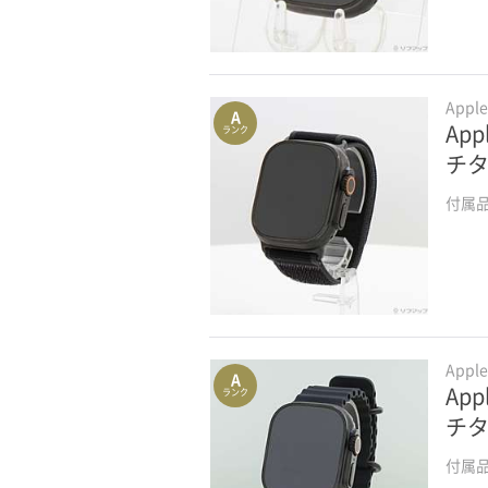
Appl
A
App
ランク
チタ
付属
Appl
A
App
ランク
チタ
付属