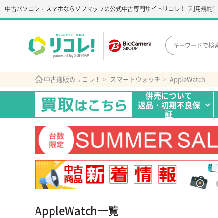
中古パソコン・スマホなら
ソフマップの公式中古専門サイト
リコレ！
[
利用規約
]
中古通販のリコレ！
スマートウォッチ
AppleWatch
併売について
返品・初期不良保
証
AppleWatch一覧