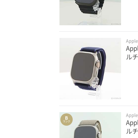
Appl
App
ル
Appl
B
App
ランク
ルチ