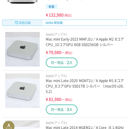
新着
¥
132,980
(税込)
取扱店舗
AKIBA 駅前館
Apple(アップル)
Mac mini Early-2023 MMFJ3J／A Apple M2 8コア
CPU_10コアGPU 8GB SSD256GB シルバー
¥
79,980
～
(税込)
2
同一商品：
点
Apple(アップル)
Mac mini Late-2020 MGNT3J／A Apple M1 8コア
CPU_8コアGPU SSD1TB シルバー 〔macOS v26.
5.2〕
¥
81,980
～
(税込)
3
同一商品：
点
Apple(アップル)
A
Mac mini Late-2014 MGEM2J／A Core_i5 1.4GHz
ランク