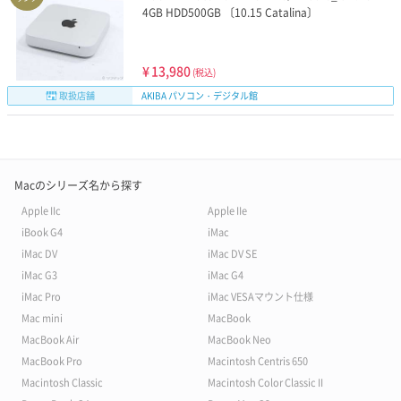
4GB HDD500GB 〔10.15 Catalina〕
¥
13,980
(税込)
取扱店舗
AKIBA パソコン・デジタル館
Macのシリーズ名から探す
Apple IIc
Apple IIe
iBook G4
iMac
iMac DV
iMac DV SE
iMac G3
iMac G4
iMac Pro
iMac VESAマウント仕様
Mac mini
MacBook
MacBook Air
MacBook Neo
MacBook Pro
Macintosh Centris 650
Macintosh Classic
Macintosh Color Classic II