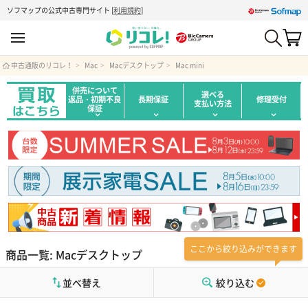
ソフマップの公式中古専門サイト
[
利用規約
]
中古通販のリコレ！
Mac
Macデスクトップ
Mac mini
併売について
選べる
返品・初期不良
長期保証
修理受付
支払い方法
保証
ここから絞り込みができます
商品一覧: Macデスクトップ
並べ替え
絞り込む