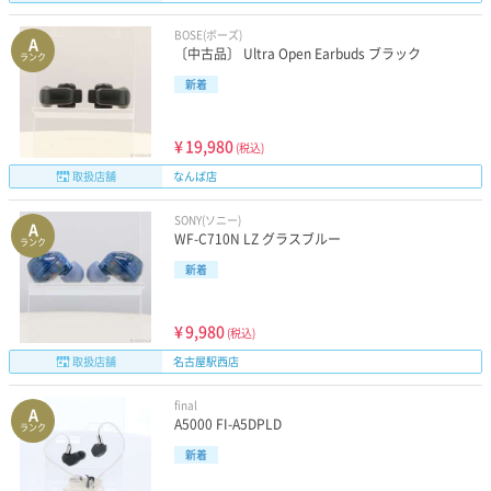
BOSE(ボーズ)
A
〔中古品〕 Ultra Open Earbuds ブラック
ランク
新着
¥
19,980
(税込)
取扱店舗
なんば店
SONY(ソニー)
A
WF-C710N LZ グラスブルー
ランク
新着
¥
9,980
(税込)
取扱店舗
名古屋駅西店
final
A
A5000 FI-A5DPLD
ランク
新着