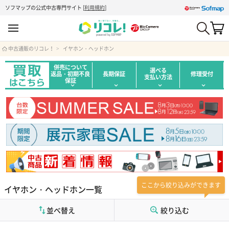
ソフマップの公式中古専門サイト
[
利用規約
]
中古通販のリコレ！
イヤホン・ヘッドホン
併売について
選べる
返品・初期不良
長期保証
修理受付
支払い方法
保証
ここから絞り込みができます
イヤホン・ヘッドホン一覧
並べ替え
絞り込む