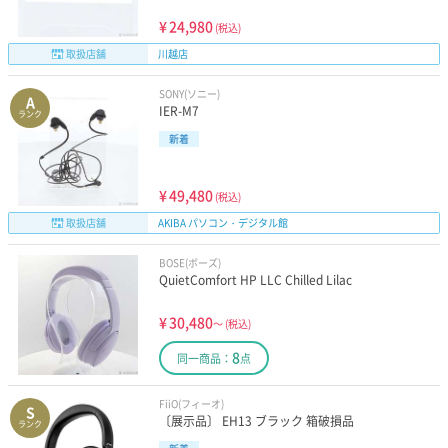
¥
24,980
(税込)
取扱店舗
川越店
SONY(ソニー)
A
IER-M7
ランク
新着
¥
49,480
(税込)
取扱店舗
AKIBA パソコン・デジタル館
BOSE(ボーズ)
QuietComfort HP LLC Chilled Lilac
¥
30,480
～
(税込)
8
同一商品：
点
FiiO(フィーオ)
S
〔展示品〕 EH13 ブラック 箱破損品
ランク