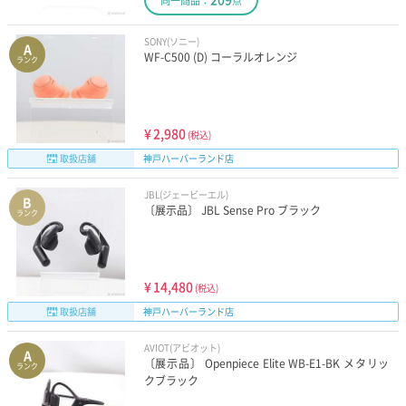
同一商品：
点
SONY(ソニー)
A
WF-C500 (D) コーラルオレンジ
ランク
¥
2,980
(税込)
取扱店舗
神戸ハーバーランド店
JBL(ジェービーエル)
B
〔展示品〕 JBL Sense Pro ブラック
ランク
¥
14,480
(税込)
取扱店舗
神戸ハーバーランド店
AVIOT(アビオット)
A
〔展示品〕 Openpiece Elite WB-E1-BK メタリッ
ランク
クブラック