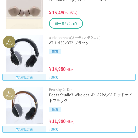
¥
15,480
～
(税込)
5
同一商品：
点
audio-technica(オーディオテクニカ)
A
ATH-M50xBT2 ブラック
ランク
新着
¥
14,980
(税込)
取扱店舗
池袋店
Beats by Dr. Dre
C
Beats Studio3 Wireless MXJA2PA／A ミッドナイ
ランク
トブラック
新着
¥
11,980
(税込)
取扱店舗
池袋店