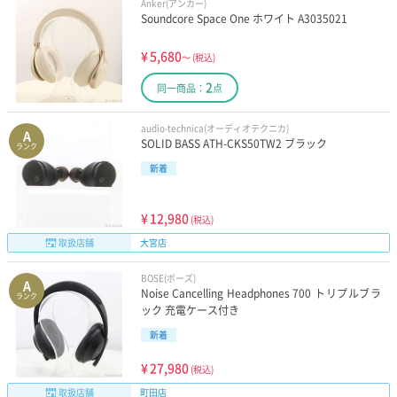
Anker(アンカー)
Soundcore Space One ホワイト A3035021
¥
5,680
～
(税込)
2
同一商品：
点
audio-technica(オーディオテクニカ)
A
SOLID BASS ATH-CKS50TW2 ブラック
ランク
新着
¥
12,980
(税込)
取扱店舗
大宮店
BOSE(ボーズ)
A
Noise Cancelling Headphones 700 トリプルブラ
ランク
ック 充電ケース付き
新着
¥
27,980
(税込)
取扱店舗
町田店