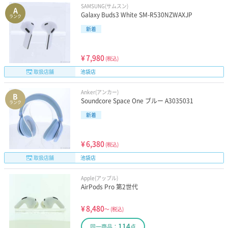
SAMSUNG(サムスン)
A
Galaxy Buds3 White SM-R530NZWAXJP
ランク
新着
¥
7,980
(税込)
取扱店舗
池袋店
Anker(アンカー)
B
Soundcore Space One ブルー A3035031
ランク
新着
¥
6,380
(税込)
取扱店舗
池袋店
Apple(アップル)
AirPods Pro 第2世代
¥
8,480
～
(税込)
114
同一商品：
点