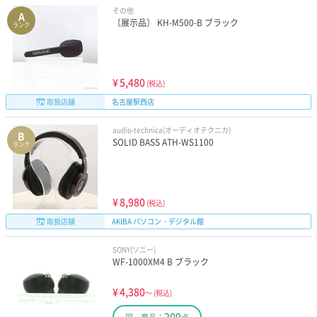
その他
A
〔展示品〕 KH-M500-B ブラック
ランク
¥
5,480
(税込)
取扱店舗
名古屋駅西店
audio-technica(オーディオテクニカ)
B
SOLID BASS ATH-WS1100
ランク
¥
8,980
(税込)
取扱店舗
AKIBA パソコン・デジタル館
SONY(ソニー)
WF-1000XM4 B ブラック
¥
4,380
～
(税込)
209