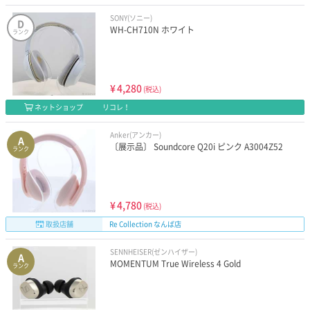
SONY(ソニー)
D
WH-CH710N ホワイト
ランク
¥
4,280
(税込)
ネットショップ
リコレ！
Anker(アンカー)
A
〔展示品〕 Soundcore Q20i ピンク A3004Z52
ランク
¥
4,780
(税込)
取扱店舗
Re Collection なんば店
SENNHEISER(ゼンハイザー)
A
MOMENTUM True Wireless 4 Gold
ランク