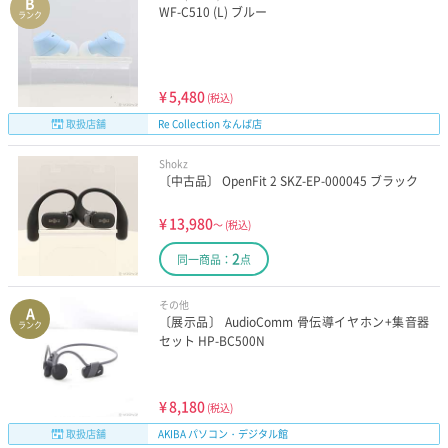
B
WF-C510 (L) ブルー
ランク
¥
5,480
(税込)
取扱店舗
Re Collection なんば店
Shokz
〔中古品〕 OpenFit 2 SKZ-EP-000045 ブラック
¥
13,980
～
(税込)
2
同一商品：
点
その他
A
〔展示品〕 AudioComm 骨伝導イヤホン+集音器
ランク
セット HP-BC500N
¥
8,180
(税込)
取扱店舗
AKIBA パソコン・デジタル館