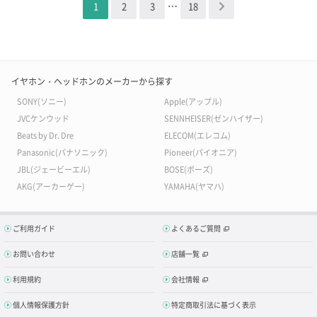
…
1
2
3
18
＞
イヤホン・ヘッドホンのメーカーから探す
SONY(ソニー)
Apple(アップル)
JVCケンウッド
SENNHEISER(ゼンハイザー)
Beats by Dr. Dre
ELECOM(エレコム)
Panasonic(パナソニック)
Pioneer(パイオニア)
JBL(ジェービーエル)
BOSE(ボーズ)
AKG(アーカーゲー)
YAMAHA(ヤマハ)
ご利用ガイド
よくあるご質問
お問い合わせ
店舗一覧
利用規約
会社情報
個人情報保護方針
特定商取引法に基づく表示