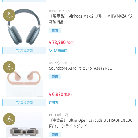
Apple(アップル)
S
〔展示品〕 AirPods Max 2 ブルー MHWM4ZA／A
ランク
箱破損品
新着
¥
78,980
(税込)
取扱店舗
AKIBA 駅前館
Anker(アンカー)
A
Soundcore AeroFit ピンク A3872N51
ランク
新着
¥
6,980
(税込)
取扱店舗
町田店
BOSE(ボーズ)
A
〔中古品〕 Ultra Open Earbuds ULTRAOPENEBG
ランク
RY ムーンライトグレイ
新着