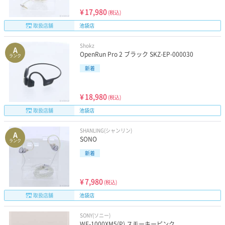
¥
17,980
(税込)
取扱店舗
池袋店
Shokz
A
OpenRun Pro 2 ブラック SKZ-EP-000030
ランク
新着
¥
18,980
(税込)
取扱店舗
池袋店
SHANLING(シャンリン)
A
SONO
ランク
新着
¥
7,980
(税込)
取扱店舗
池袋店
SONY(ソニー)
WF-1000XM5(P) スモーキーピンク