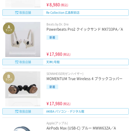
¥
8,980
(税込)
取扱店舗
Re Collection 広島駅前店
Beats by Dr. Dre
A
Powerbeats Pro2 クイックサンド MX733PA／A
ランク
新着
¥
17,980
(税込)
取扱店舗
天神1号館
SENNHEISER(ゼンハイザー)
B
MOMENTUM True Wireless 4 ブラックコッパー
ランク
新着
¥
17,980
(税込)
取扱店舗
AKIBA パソコン・デジタル館
Apple(アップル)
AirPods Max (USB-C) ブルー MWW63ZA／A