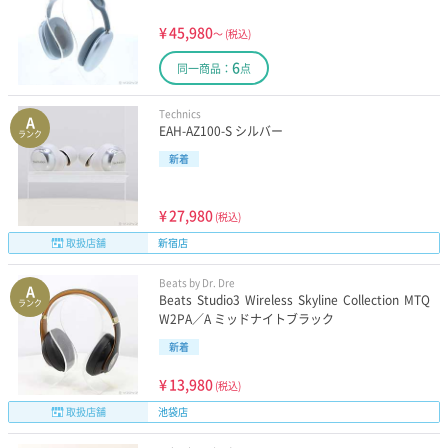
¥
45,980
～
(税込)
6
同一商品：
点
Technics
A
EAH-AZ100-S シルバー
ランク
新着
¥
27,980
(税込)
取扱店舗
新宿店
Beats by Dr. Dre
A
Beats Studio3 Wireless Skyline Collection MTQ
ランク
W2PA／A ミッドナイトブラック
新着
¥
13,980
(税込)
取扱店舗
池袋店