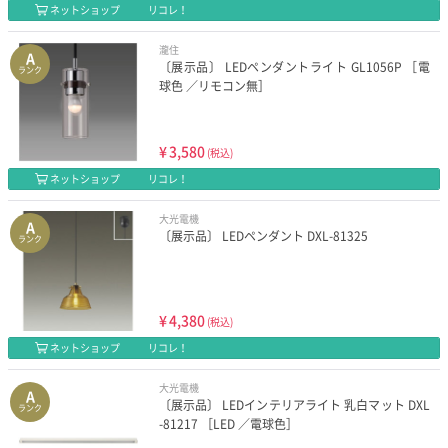
ネットショップ
リコレ！
瀧住
A
〔展示品〕 LEDペンダントライト GL1056P ［電
ランク
球色 ／リモコン無］
¥
3,580
(税込)
ネットショップ
リコレ！
大光電機
A
〔展示品〕 LEDペンダント DXL-81325
ランク
¥
4,380
(税込)
ネットショップ
リコレ！
大光電機
A
〔展示品〕 LEDインテリアライト 乳白マット DXL
ランク
-81217 ［LED ／電球色］