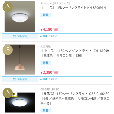
Panasonic(パナソニック)
A
〔中古品〕 LEDシーリングライト HH-SF0091N
ランク
新着
¥
4,180
(税込)
取扱店舗
AKIBA U-SHOP
大光電機
C
〔中古品〕 LEDペンダントライト DXL-81099
ランク
［電球色 ／リモコン無 ／E26］
新着
¥
2,380
(税込)
取扱店舗
AKIBA U-SHOP
ORIGINAL BASIC
A
〔展示品〕 LEDシーリングライト OBB-CL0648C
ランク
［6畳 ／昼光色〜電球色 ／リモコン付属 ／電気工
事不要］
新着