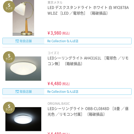
東京メタル
S
LED デスクスタンドライト ホワイト 白 MY2878A
ランク
WLDZ ［LED ／電球色］ 〔箱破損品〕
¥
3,980
(税込)
取扱店舗
Re Collection なんば店
コイズミ
S
LEDシーリングライト AH43161L ［電球色 ／リモ
ランク
コン無］ 〔箱破損品〕
¥
4,480
(税込)
取扱店舗
Re Collection なんば店
ORIGINAL BASIC
S
LEDシーリングライト OBB-CL0848D ［8畳 ／昼
ランク
光色 ／リモコン付属］ 〔箱破損品〕
¥
4,480