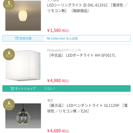
S
LEDシーリングライト 白 DXL-81291C ［電球色 ／
ランク
リモコン無］ 〔箱破損品〕
¥
1,580
(税込)
取扱店舗
Re Collection なんば店
Panasonic(パナソニック)
A
〔中古品〕 LEDポーチライト HH-SF0017L
ランク
¥
4,980
(税込)
ネットショップ
リコレ！
瀧住
A
〔展示品〕 LEDペンダントライト GL1129P ［電
ランク
球色 ／リモコン無 ／E26］
¥
4,680
(税込)