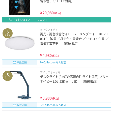
電球色 ／リモコン付属］
¥
20,980
(税込)
ネットショップ
リコレ！
ビックアイデア
S
調光・調色機能付きLEDシーリングライト BIT-CL
ランク
061C ［6畳 ／昼光色〜電球色 ／リモコン付属 ／
電気工事不要］ 〔箱破損品〕
¥
4,980
(税込)
取扱店舗
Re Collection なんば店
アイリスオーヤマ
S
デスクライト(Ra97の高演色性ライト採用) ブルー
ランク
ネイビー LDL-52K-A ［LED］ 〔箱破損品〕
¥
3,980
(税込)
取扱店舗
Re Collection なんば店