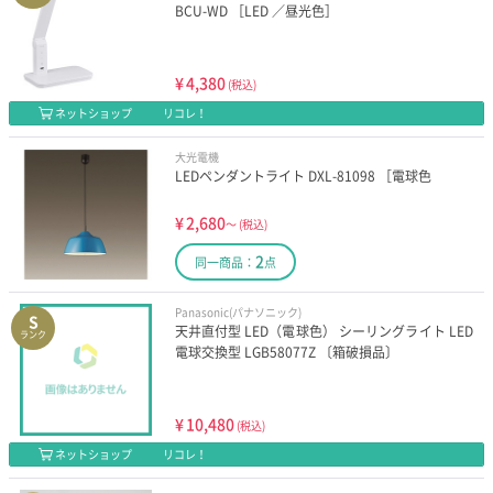
BCU-WD ［LED ／昼光色］
¥
4,380
(税込)
ネットショップ
リコレ！
大光電機
LEDペンダントライト DXL-81098 ［電球色
¥
2,680
～
(税込)
2
同一商品：
点
Panasonic(パナソニック)
S
天井直付型 LED（電球色） シーリングライト LED
ランク
電球交換型 LGB58077Z 〔箱破損品〕
¥
10,480
(税込)
ネットショップ
リコレ！