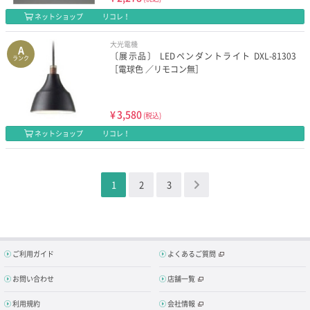
ネットショップ
リコレ！
大光電機
A
〔展示品〕 LEDペンダントライト DXL-81303
ランク
［電球色 ／リモコン無］
¥
3,580
(税込)
ネットショップ
リコレ！
1
2
3
＞
ご利用ガイド
よくあるご質問
お問い合わせ
店舗一覧
利用規約
会社情報