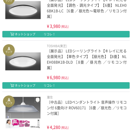
ランク
全面発光】【調色・調光タイプ】【6畳】 NLEH0
6BK1B-LC ［6畳 ／昼光色〜電球色 ／リモコン付
属］
¥
3,980
(税込)
ネットショップ
リコレ！
TOSHIBA(東芝)
A
〔展示品〕 LEDシーリングライト【キレイに光る
ランク
全面発光】【単色タイプ】【昼光色】【8畳】 NL
EH08BK1B-DLD ［8畳 ／昼光色 ／リモコン付
属］
¥
6,980
(税込)
ネットショップ
リコレ！
瀧住
A
〔中古品〕 LEDペンダントライト 音声操作 リモコ
ランク
ン付 6畳向け ROV60171 ［6畳 ／昼光色 ／リモコ
ン付属］
¥
4,280
(税込)