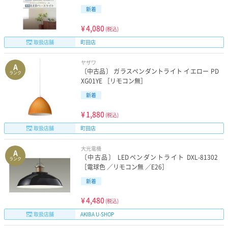
新着
¥
4,080
(税込)
取扱店舗
町田店
ヤザワ
A
〔中古品〕 ガラスペンダントライト イエロー PD
ランク
XG01YE ［リモコン無］
新着
¥
1,880
(税込)
取扱店舗
町田店
大光電機
A
〔中古品〕 LEDペンダントライト DXL-81302
ランク
［電球色 ／リモコン無 ／E26］
新着
¥
4,480
(税込)
取扱店舗
AKIBA U-SHOP