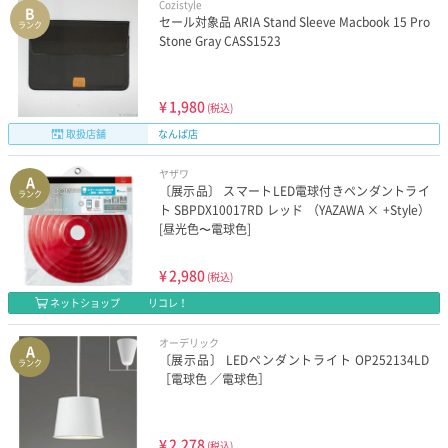
Cozistyle
B
セール対象品 ARIA Stand Sleeve Macbook 15 Pro
ランク
Stone Gray CASS1523
¥
1,980
(税込)
取扱店舗
なんば店
ヤザワ
A
〔展示品〕 スマートLED電球付きペンダントライ
ランク
ト SBPDX10017RD レッド （YAZAWA × +Style）
[昼光色〜電球色]
¥
2,980
(税込)
ネットショップ
リコレ！
オーデリック
A
〔展示品〕 LEDペンダントライト OP252134LD
ランク
［電球色 ／電球色］
¥
2,278
(税込)