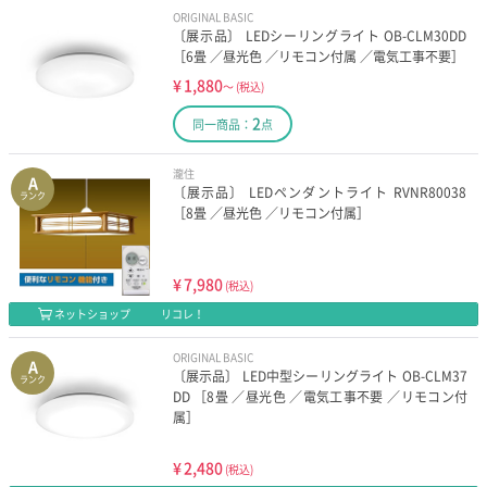
ORIGINAL BASIC
〔展示品〕 LEDシーリングライト OB-CLM30DD
［6畳 ／昼光色 ／リモコン付属 ／電気工事不要］
¥
1,880
～
(税込)
2
同一商品：
点
瀧住
A
〔展示品〕 LEDペンダントライト RVNR80038
ランク
［8畳 ／昼光色 ／リモコン付属］
¥
7,980
(税込)
ネットショップ
リコレ！
ORIGINAL BASIC
A
〔展示品〕 LED中型シーリングライト OB-CLM37
ランク
DD ［8畳 ／昼光色 ／電気工事不要 ／リモコン付
属］
¥
2,480
(税込)