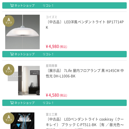
ネットショップ
リコレ！
コイズミ
A
〔中古品〕 LED洋風ペンダントライト BP17714P
ランク
K
¥
4,980
(税込)
ネットショップ
リコレ！
星岡商事
A
〔展示品〕 7Life 屋内フロアランプ 黒 H145CM 中
ランク
性光 DH-L1006-BK
¥
4,580
(税込)
ネットショップ
リコレ！
富士工業
A
〔中古品〕 LEDペンダントライト cookiray（クー
ランク
キレイ） ブラック C-PT511-BK ［有 ／昼光色〜