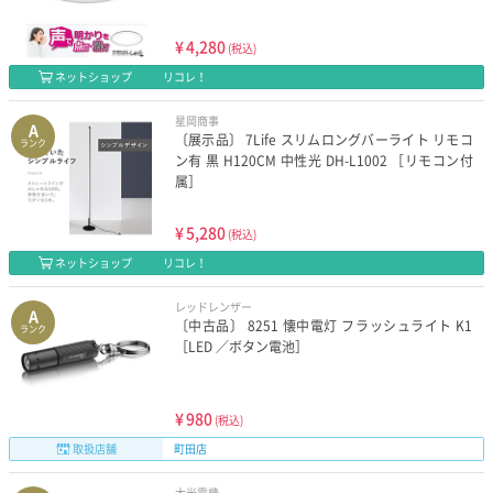
¥
4,280
(税込)
ネットショップ
リコレ！
星岡商事
A
〔展示品〕 7Life スリムロングバーライト リモコ
ランク
ン有 黒 H120CM 中性光 DH-L1002 ［リモコン付
属］
¥
5,280
(税込)
ネットショップ
リコレ！
レッドレンザー
A
〔中古品〕 8251 懐中電灯 フラッシュライト K1
ランク
［LED ／ボタン電池］
¥
980
(税込)
取扱店舗
町田店
大光電機