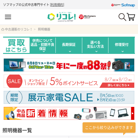
ソフマップの公式中古専門サイト
[
利用規約
]
中古通販のリコレ！
照明機器
併売について
選べる
返品・初期不良
長期保証
修理受付
支払い方法
保証
ここから絞り込みができます
照明機器一覧