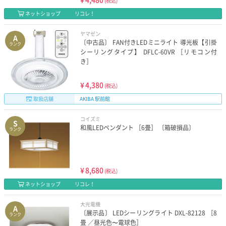
(税込)
ネットショップ
リコレ！
ヤマゼン
A
〔中古品〕 FAN付きLEDミニライト 導光板【引掛
ランク
シーリングタイプ】 DFLC-60VR ［リモコン付
き］
¥
4,380
(税込)
取扱店舗
AKIBA 駅前館
コイズミ
S
和風LEDペンダント ［6畳］ 〔箱破損品〕
ランク
¥
8,680
(税込)
ネットショップ
リコレ！
大光電機
A
〔展示品〕 LEDシーリングライト DXL-82128 ［8
ランク
畳 ／昼光色〜電球色］