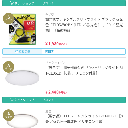
ネットショップ
リコレ！
ヤザワ
S
調光式フレキシブルクリップライト ブラック 昼光
ランク
色 CFL05W02BK [LED ／昼光色] ［LED ／昼光
色］ 〔箱破損品〕
¥
1,980
(税込)
取扱店舗
町田店
ビックアイデア
A
〔展示品〕 調光機能付きLEDシーリングライト BI
ランク
T-CL061D ［6畳 ／リモコン付属］
¥
2,480
(税込)
ネットショップ
リコレ！
瀧住
A
〔展示品〕 LEDシーリングライト GOX80151 ［8
ランク
畳 ／昼光色〜電球色 ／リモコン付属］