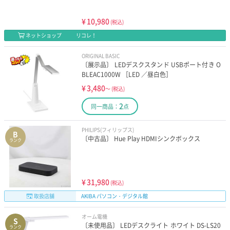
¥
10,980
(税込)
ネットショップ
リコレ！
ORIGINAL BASIC
〔展示品〕 LEDデスクスタンド USBポート付き O
BLEAC1000W ［LED ／昼白色］
¥
3,480
～
(税込)
2
同一商品：
点
PHILIPS(フィリップス)
B
〔中古品〕 Hue Play HDMIシンクボックス
ランク
¥
31,980
(税込)
取扱店舗
AKIBA パソコン・デジタル館
オーム電機
S
〔未使用品〕 LEDデスクライト ホワイト DS-LS20
ランク