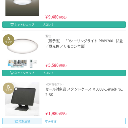
¥
9,480
(税込)
ネットショップ
リコレ！
瀧住
A
〔展示品〕 LEDシーリングライト RB89200 ［8畳
ランク
／昼光色 ／リモコン付属］
¥
5,580
(税込)
ネットショップ
リコレ！
MOFT(モフト)
B
セール対象品 スタンドケース MD003-1-iPadPro1
ランク
2-BK
¥
1,980
(税込)
取扱店舗
なんば店