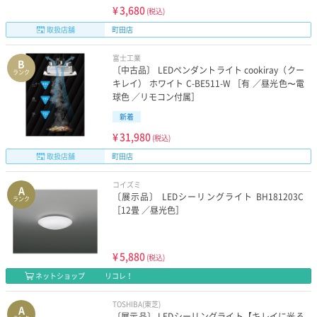
¥
3,680
(税込)
取扱店舗
町田店
富士工業
B
〔中古品〕 LEDペンダントライト cookiray（クー
ランク
キレイ） ホワイト C-BE511-W ［有 ／昼光色〜電
球色 ／リモコン付属］
新着
¥
31,980
(税込)
取扱店舗
町田店
コイズミ
A
〔展示品〕 LEDシーリングライト BH181203C
ランク
［12畳 ／昼光色］
¥
5,880
(税込)
ネットショップ
リコレ！
TOSHIBA(東芝)
A
〔展示品〕 LEDシーリングライト【キレイに光る